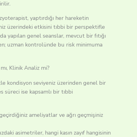
ilir.
yoterapist, yaptırdığı her hareketin
z üzerindeki etkisini tıbbi bir perspektifle
larda yapılan genel seanslar, mevcut bir fıtığı
irken; uzman kontrolünde bu risk minimuma
ı, Klinik Analiz mi?
kle kondisyon seviyeniz üzerinden genel bir
es süreci ise kapsamlı bir tıbbi
geçirdiğiniz ameliyatlar ve ağrı geçmişiniz
aki asimetriler, hangi kasın zayıf hangisinin