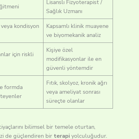
Lisanslı Fizyoterapist /
Eğitmeni
Sağlık Uzmanı
 veya kondisyon
Kapsamlı klinik muayene
ve biyomekanik analiz
Kişiye özel
nlar için riskli
modifikasyonlar ile en
güvenli yöntemdir
Fıtık, skolyoz, kronik ağrı
ve formda
veya ameliyat sonrası
steyenler
süreçte olanlar
iyaçlarını bilimsel bir temele oturtan,
izi de güçlendiren bir
terapi
yolculuğudur.