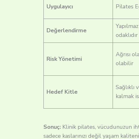
Uygulayıcı
Pilates 
Yapılmaz
Değerlendirme
odaklıdır
Ağrısı ola
Risk Yönetimi
olabilir
Sağlıklı 
Hedef Kitle
kalmak i
Sonuç:
Klinik pilates, vücudunuzun iht
sadece kaslarınızı değil yaşam kaliten