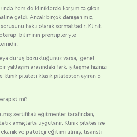
ında hem de kliniklerde karşımıza çıkan
haline geldi. Ancak birçok
danışanımız
,
?” sorusunu haklı olarak sormaktadır. Klinik
yoterapi biliminin prensipleriyle
emidir.
 veya duruş bozukluğunuz varsa, “genel
 bir yaklaşım arasındaki fark, iyileşme hızınızı
 klinik pilatesi klasik pilatesten ayıran 5
terapist mi?
almış sertifikalı eğitmenler tarafından,
tetik amaçlarla uygulanır. Klinik pilates ise
anik ve patoloji eğitimi almış, lisanslı