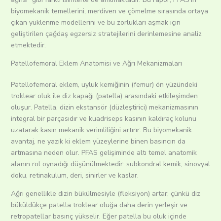
biyomekanik temellerini, merdiven ve çömelme sırasında ortaya
çıkan yüklenme modellerini ve bu zorlukları aşmak için
geliştirilen çağdaş egzersiz stratejilerini derinlemesine analiz
etmektedir.
Patellofemoral Eklem Anatomisi ve Ağrı Mekanizmaları
Patellofemoral eklem, uyluk kemiğinin (femur) ön yüzündeki
troklear oluk ile diz kapağı (patella) arasındaki etkileşimden
oluşur. Patella, dizin ekstansör (düzleştirici) mekanizmasının
integral bir parçasıdır ve kuadriseps kasının kaldıraç kolunu
uzatarak kasın mekanik verimliliğini artırır. Bu biyomekanik
avantaj, ne yazık ki eklem yüzeylerine binen basıncın da
artmasına neden olur. PFAS gelişiminde altı temel anatomik
alanın rol oynadığı düşünülmektedir: subkondral kemik, sinovyal
doku, retinakulum, deri, sinirler ve kaslar.
Ağrı genellikle dizin bükülmesiyle (fleksiyon) artar; çünkü diz
büküldükçe patella troklear oluğa daha derin yerleşir ve
retropatellar basınç yükselir. Eğer patella bu oluk içinde