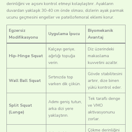
derinliğini ve açısını kontrol etmeyi kolaylaştırır. Ayakların
duvardan yaklaşık 30-40 cm önde olması, dizlerin ayak parmak
ucunu geçmesini engeller ve patellofemoral eklemi korur.
Egzersiz
Biyomekanik
Uygulama İpucu
Modifikasyonu
Avantaj
Kalçayı geriye,
Diz üzerindeki
Hip-Hinge Squat
ağırlığı topuğa
makaslama
verin.
kuvvetini azaltır.
Gövde stabilitesini
Sırtınızda top
Wall Ball Squat
artırır, dize binen
varken dik çökün.
yükü kontrol eder.
Tek taraflı denge
Adımı geniş tutun,
Split Squat
ve VMO
arka dizi yere
(Lunge)
aktivasyonunu
yaklaştırın.
zorlar.
Çökme derinliğini