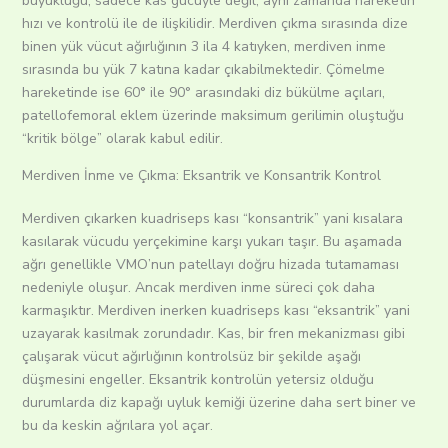
büyüklüğü, sadece kas gücüyle değil, aynı zamanda hareketin
hızı ve kontrolü ile de ilişkilidir. Merdiven çıkma sırasında dize
binen yük vücut ağırlığının 3 ila 4 katıyken, merdiven inme
sırasında bu yük 7 katına kadar çıkabilmektedir. Çömelme
hareketinde ise 60° ile 90° arasındaki diz bükülme açıları,
patellofemoral eklem üzerinde maksimum gerilimin oluştuğu
“kritik bölge” olarak kabul edilir.
Merdiven İnme ve Çıkma: Eksantrik ve Konsantrik Kontrol
Merdiven çıkarken kuadriseps kası “konsantrik” yani kısalara
kasılarak vücudu yerçekimine karşı yukarı taşır. Bu aşamada
ağrı genellikle VMO’nun patellayı doğru hizada tutamaması
nedeniyle oluşur. Ancak merdiven inme süreci çok daha
karmaşıktır. Merdiven inerken kuadriseps kası “eksantrik” yani
uzayarak kasılmak zorundadır. Kas, bir fren mekanizması gibi
çalışarak vücut ağırlığının kontrolsüz bir şekilde aşağı
düşmesini engeller. Eksantrik kontrolün yetersiz olduğu
durumlarda diz kapağı uyluk kemiği üzerine daha sert biner ve
bu da keskin ağrılara yol açar.