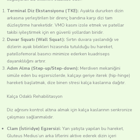
Terminal Diz Ekstansiyonu (TKE):
Ayakta dururken dizin
arkasına yerleştirilen bir direnç bandına karşı dizi tam
düzleştirme hareketidir. VMO kasını izole etmek ve patellar
takibi iyileştirmek için en güvenli yollardan biridir.
Duvar Squatı (Wall Squat):
Sırtın duvara yaslandığı ve
dizlerin ayak bilekleri hizasında tutulduğu bu hareket,
patellofemoral basıncı minimize ederken kuadriseps
dayanıklılığını artırır.
Adım Alma (Step-up/Step-down):
Merdiven mekaniğini
simüle eden bu egzersizlerde, kalçayı geriye iterek (hip-hinge)
hareketi başlatmak, dize binen stresi kalça kaslarına dağıtır.
Kalça Odaklı Rehabilitasyon
Diz ağrısını kontrol altına almak için kalça kaslarının senkronize
çalışması sağlanmalıdır.
Clam (İstiridye) Egzersizi:
Yan yatışta yapılan bu hareket,
Gluteus Medius’un arka liflerini aktive ederek dizin içeri