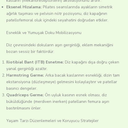
kasların (mekanoreseptörlerin) aktivasyonunu artırır.
Eksenel Hizalama:
Pilates seanslarında ayakların simetrik
ağırlık taşıması ve pelvisin nötr pozisyonu, diz kapağının
patellofemoral oluk içindeki seyahatini doğrudan etkiler.
Esneklik ve Yumuşak Doku Mobilizasyonu
Diz çevresindeki dokuların aşırı gerginliği, eklem mekaniğini
bozan sessiz bir faktördür.
Iliotibial Bant (ITB) Esnetme:
Diz kapağını dışa doğru çeken
yanal gerginliği azaltır.
Harmstring Germe:
Arka bacak kaslarının esnekliği, dizin tam
ekstansiyona (düzleşmeye) gelmesini kolaylaştırır ve patellar
basıncı dengeler.
Quadriceps Germe:
Ön uyluk kasının esnek olması, diz
büküldüğünde (merdiven inerken) patellanın femura aşırı
bastırılmasını önler.
Yaşam Tarzı Düzenlemeleri ve Koruyucu Stratejiler