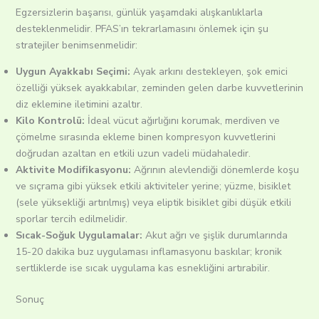
Egzersizlerin başarısı, günlük yaşamdaki alışkanlıklarla
desteklenmelidir. PFAS’ın tekrarlamasını önlemek için şu
stratejiler benimsenmelidir:
Uygun Ayakkabı Seçimi:
Ayak arkını destekleyen, şok emici
özelliği yüksek ayakkabılar, zeminden gelen darbe kuvvetlerinin
diz eklemine iletimini azaltır.
Kilo Kontrolü:
İdeal vücut ağırlığını korumak, merdiven ve
çömelme sırasında ekleme binen kompresyon kuvvetlerini
doğrudan azaltan en etkili uzun vadeli müdahaledir.
Aktivite Modifikasyonu:
Ağrının alevlendiği dönemlerde koşu
ve sıçrama gibi yüksek etkili aktiviteler yerine; yüzme, bisiklet
(sele yüksekliği artırılmış) veya eliptik bisiklet gibi düşük etkili
sporlar tercih edilmelidir.
Sıcak-Soğuk Uygulamalar:
Akut ağrı ve şişlik durumlarında
15-20 dakika buz uygulaması inflamasyonu baskılar; kronik
sertliklerde ise sıcak uygulama kas esnekliğini artırabilir.
Sonuç