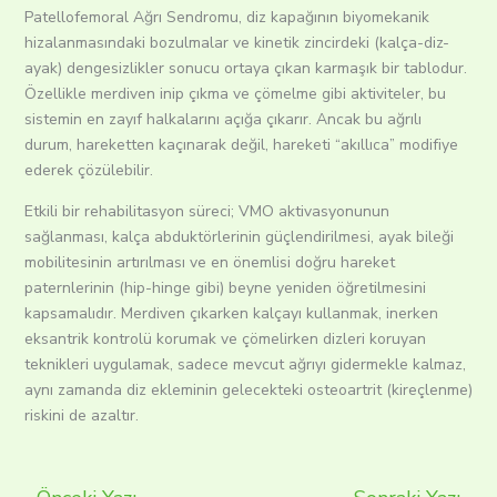
Patellofemoral Ağrı Sendromu, diz kapağının biyomekanik
hizalanmasındaki bozulmalar ve kinetik zincirdeki (kalça-diz-
ayak) dengesizlikler sonucu ortaya çıkan karmaşık bir tablodur.
Özellikle merdiven inip çıkma ve çömelme gibi aktiviteler, bu
sistemin en zayıf halkalarını açığa çıkarır. Ancak bu ağrılı
durum, hareketten kaçınarak değil, hareketi “akıllıca” modifiye
ederek çözülebilir.
Etkili bir rehabilitasyon süreci; VMO aktivasyonunun
sağlanması, kalça abduktörlerinin güçlendirilmesi, ayak bileği
mobilitesinin artırılması ve en önemlisi doğru hareket
paternlerinin (hip-hinge gibi) beyne yeniden öğretilmesini
kapsamalıdır. Merdiven çıkarken kalçayı kullanmak, inerken
eksantrik kontrolü korumak ve çömelirken dizleri koruyan
teknikleri uygulamak, sadece mevcut ağrıyı gidermekle kalmaz,
aynı zamanda diz ekleminin gelecekteki osteoartrit (kireçlenme)
riskini de azaltır.