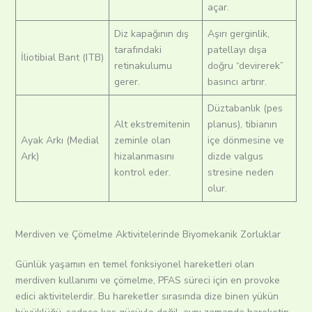
açar.
Diz kapağının dış
Aşırı gerginlik,
tarafındaki
patellayı dışa
İliotibial Bant (ITB)
retinakulumu
doğru “devirerek”
gerer.
basıncı artırır.
Düztabanlık (pes
Alt ekstremitenin
planus), tibianın
Ayak Arkı (Medial
zeminle olan
içe dönmesine ve
Ark)
hizalanmasını
dizde valgus
kontrol eder.
stresine neden
olur.
Merdiven ve Çömelme Aktivitelerinde Biyomekanik Zorluklar
Günlük yaşamın en temel fonksiyonel hareketleri olan
merdiven kullanımı ve çömelme, PFAS süreci için en provoke
edici aktivitelerdir. Bu hareketler sırasında dize binen yükün