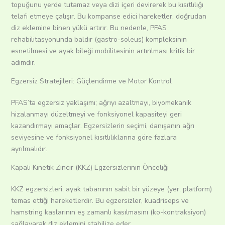
topuğunu yerde tutamaz veya dizi içeri devirerek bu kısıtlılığı
telafi etmeye çalışır. Bu kompanse edici hareketler, doğrudan
diz eklemine binen yükü artırır. Bu nedenle, PFAS
rehabilitasyonunda baldır (gastro-soleus) kompleksinin
esnetilmesi ve ayak bileği mobilitesinin artırılması kritik bir
adımdır.
Egzersiz Stratejileri: Güçlendirme ve Motor Kontrol
PFAS’ta egzersiz yaklaşımı; ağrıyı azaltmayı, biyomekanik
hizalanmayı düzeltmeyi ve fonksiyonel kapasiteyi geri
kazandırmayı amaçlar. Egzersizlerin seçimi, danışanın ağrı
seviyesine ve fonksiyonel kısıtlılıklarına göre fazlara
ayrılmalıdır.
Kapalı Kinetik Zincir (KKZ) Egzersizlerinin Önceliği
KKZ egzersizleri, ayak tabanının sabit bir yüzeye (yer, platform)
temas ettiği hareketlerdir. Bu egzersizler, kuadriseps ve
hamstring kaslarının eş zamanlı kasılmasını (ko-kontraksiyon)
sağlayarak diz eklemini stabilize eder.