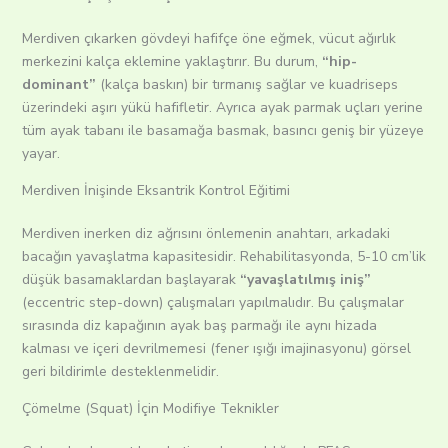
Merdiven çıkarken gövdeyi hafifçe öne eğmek, vücut ağırlık
merkezini kalça eklemine yaklaştırır. Bu durum,
“hip-
dominant”
(kalça baskın) bir tırmanış sağlar ve kuadriseps
üzerindeki aşırı yükü hafifletir. Ayrıca ayak parmak uçları yerine
tüm ayak tabanı ile basamağa basmak, basıncı geniş bir yüzeye
yayar.
Merdiven İnişinde Eksantrik Kontrol Eğitimi
Merdiven inerken diz ağrısını önlemenin anahtarı, arkadaki
bacağın yavaşlatma kapasitesidir. Rehabilitasyonda, 5-10 cm’lik
düşük basamaklardan başlayarak
“yavaşlatılmış iniş”
(eccentric step-down) çalışmaları yapılmalıdır. Bu çalışmalar
sırasında diz kapağının ayak baş parmağı ile aynı hizada
kalması ve içeri devrilmemesi (fener ışığı imajinasyonu) görsel
geri bildirimle desteklenmelidir.
Çömelme (Squat) İçin Modifiye Teknikler