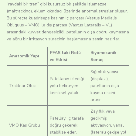
“raydaki bir tren” gibi kusursuz bir şekilde izlemezse
(maltracking), eklem kıkırdağı üzerinde anormal stresler oluşur.
Bu süreçte kuadriseps kasının iç parçası (Vastus Medialis
Obliquus – VMO) ile dış parçası (Vastus Lateralis – VL)
arasındaki kuvvet dengesizliği, patellanın dışa doğru kaymasına
ve ağrılı bir irritasyon sürecinin başlamasına zemin hazırlar.
PFAS’taki Rolü
Biyomekanik
Anatomik Yapı
ve Etkisi
Sonuç
Sığ oluk yapısı
Patellanın izlediği
(displazi),
Troklear Oluk
yolu belirleyen
patellanın dışa
kemiksel yatak.
kayma riskini
artırır.
Zayıflık veya
Patellayı iç tarafa
gecikmiş
VMO Kas Grubu
doğru çekerek
aktivasyon, yanal
stabilize eder.
(lateral) çekişe yol