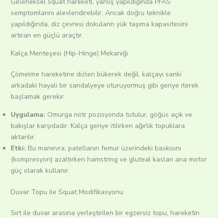
Geleneksel squat hareketi, yanlış yapıldığında PFAS
semptomlarını alevlendirebilir. Ancak doğru teknikle
yapıldığında, diz çevresi dokuların yük taşıma kapasitesini
artıran en güçlü araçtır.
Kalça Menteşesi (Hip-Hinge) Mekaniği
Çömelme hareketine dizleri bükerek değil, kalçayı sanki
arkadaki hayali bir sandalyeye oturuyormuş gibi geriye iterek
başlamak gerekir.
Uygulama:
Omurga nötr pozisyonda tutulur, göğüs açık ve
bakışlar karşıdadır. Kalça geriye itilirken ağırlık topuklara
aktarılır.
Etki:
Bu manevra, patellanın femur üzerindeki baskısını
(kompresyon) azaltırken hamstring ve gluteal kasları ana motor
güç olarak kullanır.
Duvar Topu ile Squat Modifikasyonu
Sırt ile duvar arasına yerleştirilen bir egzersiz topu, hareketin