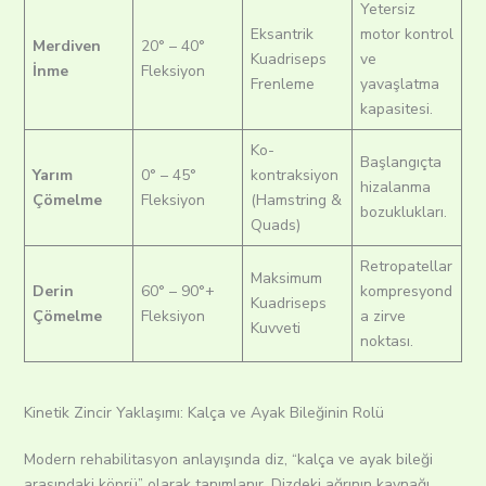
Yetersiz
Eksantrik
motor kontrol
Merdiven
20° – 40°
Kuadriseps
ve
İnme
Fleksiyon
Frenleme
yavaşlatma
kapasitesi.
Ko-
Başlangıçta
Yarım
0° – 45°
kontraksiyon
hizalanma
Çömelme
Fleksiyon
(Hamstring &
bozuklukları.
Quads)
Retropatellar
Maksimum
Derin
60° – 90°+
kompresyond
Kuadriseps
Çömelme
Fleksiyon
a zirve
Kuvveti
noktası.
Kinetik Zincir Yaklaşımı: Kalça ve Ayak Bileğinin Rolü
Modern rehabilitasyon anlayışında diz, “kalça ve ayak bileği
arasındaki köprü” olarak tanımlanır. Dizdeki ağrının kaynağı