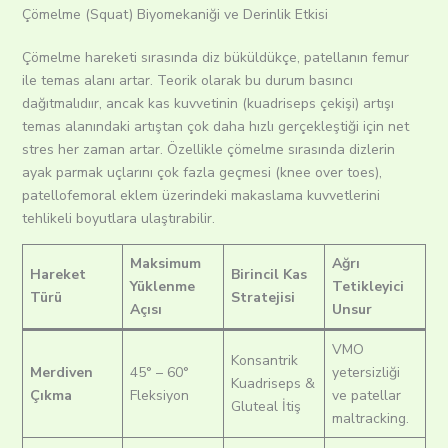
Çömelme (Squat) Biyomekaniği ve Derinlik Etkisi
Çömelme hareketi sırasında diz büküldükçe, patellanın femur
ile temas alanı artar. Teorik olarak bu durum basıncı
dağıtmalıdıır, ancak kas kuvvetinin (kuadriseps çekişi) artışı
temas alanındaki artıştan çok daha hızlı gerçekleştiği için net
stres her zaman artar. Özellikle çömelme sırasında dizlerin
ayak parmak uçlarını çok fazla geçmesi (knee over toes),
patellofemoral eklem üzerindeki makaslama kuvvetlerini
tehlikeli boyutlara ulaştırabilir.
Maksimum
Ağrı
Hareket
Birincil Kas
Yüklenme
Tetikleyici
Türü
Stratejisi
Açısı
Unsur
VMO
Konsantrik
Merdiven
45° – 60°
yetersizliği
Kuadriseps &
Çıkma
Fleksiyon
ve patellar
Gluteal İtiş
maltracking.