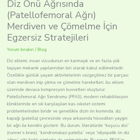
Diz Önü Ağrısında
(Patellofemoral Ağrı)
Merdiven ve Çömelme İçin
Egzersiz Stratejileri
Yorum bırakın
/
Blog
Diz eklemi, insan vücudunun en karmaşık ve en fazla yük
taşıyan mekanik yapılarından biri olarak kabul edilmektedir.
Özellikle günlük yaşam aktivitelerinin vazgeçilmez bir parçası
olan merdiven inip çıkma ve çömelme hareketleri, bu eklem
üzerinde devasa kompresyon kuvvetleri oluşturur.
Patellofemoral Ağrı Sendromu (PFAS), modern rehabilitasyon
kliniklerinde en sık karşılaşılan kas-iskelet sistemi
problemlerinden biridir ve genellikle dizin ön kısmında, diz
kapağı (patella) çevresinde veya arkasında hissedilen yaygın
bir ağrı ile kendini gösterir. Bu durum, literatürde “koşucu dizi”
(runner’s knee), “kondromalazi patella” veya “idiyopatik ön diz
ağrısı” gibi farklı isimlerle de anılmaktadır. Bu rapor, PFAS’ın