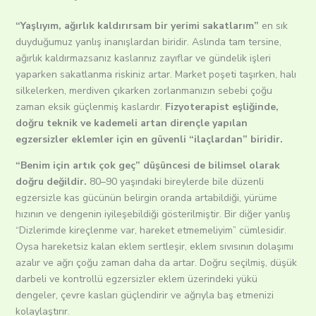
“Yaşlıyım, ağırlık kaldırırsam bir yerimi sakatlarım”
en sık
duyduğumuz yanlış inanışlardan biridir. Aslında tam tersine,
ağırlık kaldırmazsanız kaslarınız zayıflar ve gündelik işleri
yaparken sakatlanma riskiniz artar. Market poşeti taşırken, halı
silkelerken, merdiven çıkarken zorlanmanızın sebebi çoğu
zaman eksik güçlenmiş kaslardır.
Fizyoterapist eşliğinde,
doğru teknik ve kademeli artan dirençle yapılan
egzersizler eklemler için en güvenli “ilaçlardan” biridir.
“Benim için artık çok geç” düşüncesi de bilimsel olarak
doğru değildir.
80–90 yaşındaki bireylerde bile düzenli
egzersizle kas gücünün belirgin oranda artabildiği, yürüme
hızının ve dengenin iyileşebildiği gösterilmiştir. Bir diğer yanlış
“Dizlerimde kireçlenme var, hareket etmemeliyim” cümlesidir.
Oysa hareketsiz kalan eklem sertleşir, eklem sıvısının dolaşımı
azalır ve ağrı çoğu zaman daha da artar. Doğru seçilmiş, düşük
darbeli ve kontrollü egzersizler eklem üzerindeki yükü
dengeler, çevre kasları güçlendirir ve ağrıyla baş etmenizi
kolaylaştırır.