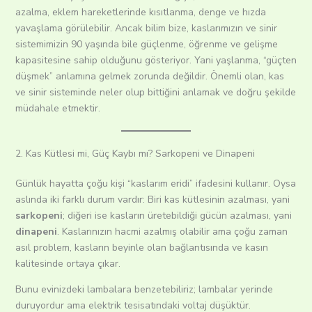
azalma, eklem hareketlerinde kısıtlanma, denge ve hızda
yavaşlama görülebilir. Ancak bilim bize, kaslarımızın ve sinir
sistemimizin 90 yaşında bile güçlenme, öğrenme ve gelişme
kapasitesine sahip olduğunu gösteriyor. Yani yaşlanma, “güçten
düşmek” anlamına gelmek zorunda değildir. Önemli olan, kas
ve sinir sisteminde neler olup bittiğini anlamak ve doğru şekilde
müdahale etmektir.
2. Kas Kütlesi mi, Güç Kaybı mı? Sarkopeni ve Dinapeni
Günlük hayatta çoğu kişi “kaslarım eridi” ifadesini kullanır. Oysa
aslında iki farklı durum vardır: Biri kas kütlesinin azalması, yani
sarkopeni
; diğeri ise kasların üretebildiği gücün azalması, yani
dinapeni
. Kaslarınızın hacmi azalmış olabilir ama çoğu zaman
asıl problem, kasların beyinle olan bağlantısında ve kasın
kalitesinde ortaya çıkar.
Bunu evinizdeki lambalara benzetebiliriz; lambalar yerinde
duruyordur ama elektrik tesisatındaki voltaj düşüktür.