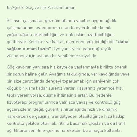
5. Ağırlık, Güç ve Hız Antrenmanları
Bilimsel çalışmalar, gözetim altında yapılan uygun ağırlık
çalışmalarının, osteoporozu olan bireylerde bile kemik
yoğunluğunu artırabildiğini ve kırık riskini azaltabildiğini
gösteriyor. Kemikler ve kaslar, üzerlerine yük bindiğinde
“daha
sağlam olmam lazım”
diye yanıt verir; yani doğru yük,
vücudunuz için aslında bir yenilenme sinyalidir.
Güç kaybının yanı sıra hız kaybı da yaşlanmayla birlikte önemli
bir sorun haline gelir. Ayağınız takıldığında, yer kaydığında veya
biri size çarptığında dengeyi toparlamak için saniyenin çok
küçük bir kısmı kadar süreniz vardır. Kaslarınız yeterince hızlı
tepki veremiyorsa, düşme ihtimaliniz artar. Bu nedenle
fizyoterapi programlarında yalnızca yavaş ve kontrollü güç
egzersizlerini değil, güvenli sınırlar içinde hızlı ve dinamik
hareketleri de çalışırız. Sandalyeden olabildiğince hızlı kalkıp
kontrollü şekilde oturmak, ritimli basamak çıkışları ya da hafif
ağırlıklarla seri itme-çekme hareketleri bu amaçla kullanılır.