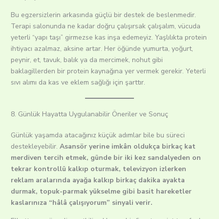
Bu egzersizlerin arkasında güçlü bir destek de beslenmedir.
Terapi salonunda ne kadar doğru çalışırsak çalışalım, vücuda
yeterli “yapı taşı” girmezse kas inşa edemeyiz. Yaşlılıkta protein
ihtiyacı azalmaz, aksine artar. Her öğünde yumurta, yoğurt,
peynir, et, tavuk, balık ya da mercimek, nohut gibi
baklagillerden bir protein kaynağına yer vermek gerekir. Yeterli
sıvı alımı da kas ve eklem sağlığı için şarttır.
8. Günlük Hayatta Uygulanabilir Öneriler ve Sonuç
Günlük yaşamda atacağınız küçük adımlar bile bu süreci
destekleyebilir.
Asansör yerine imkân oldukça birkaç kat
merdiven tercih etmek, günde bir iki kez sandalyeden on
tekrar kontrollü kalkıp oturmak, televizyon izlerken
reklam aralarında ayağa kalkıp birkaç dakika ayakta
durmak, topuk-parmak yükselme gibi basit hareketler
kaslarınıza “hâlâ çalışıyorum” sinyali verir.