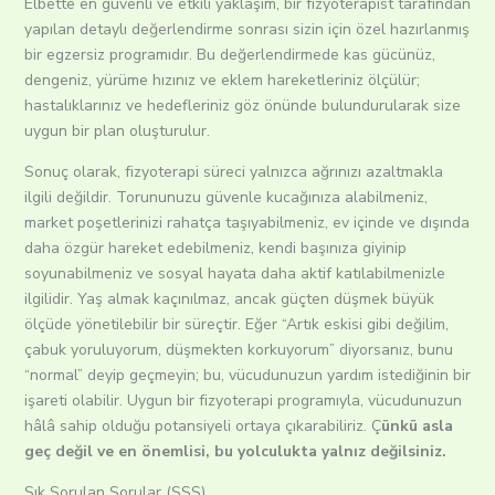
Elbette en güvenli ve etkili yaklaşım, bir fizyoterapist tarafından
yapılan detaylı değerlendirme sonrası sizin için özel hazırlanmış
bir egzersiz programıdır. Bu değerlendirmede kas gücünüz,
dengeniz, yürüme hızınız ve eklem hareketleriniz ölçülür;
hastalıklarınız ve hedefleriniz göz önünde bulundurularak size
uygun bir plan oluşturulur.
Sonuç olarak, fizyoterapi süreci yalnızca ağrınızı azaltmakla
ilgili değildir. Torununuzu güvenle kucağınıza alabilmeniz,
market poşetlerinizi rahatça taşıyabilmeniz, ev içinde ve dışında
daha özgür hareket edebilmeniz, kendi başınıza giyinip
soyunabilmeniz ve sosyal hayata daha aktif katılabilmenizle
ilgilidir. Yaş almak kaçınılmaz, ancak güçten düşmek büyük
ölçüde yönetilebilir bir süreçtir. Eğer “Artık eskisi gibi değilim,
çabuk yoruluyorum, düşmekten korkuyorum” diyorsanız, bunu
“normal” deyip geçmeyin; bu, vücudunuzun yardım istediğinin bir
işareti olabilir. Uygun bir fizyoterapi programıyla, vücudunuzun
hâlâ sahip olduğu potansiyeli ortaya çıkarabiliriz. Ç
ünkü asla
geç değil ve en önemlisi, bu yolculukta yalnız değilsiniz.
Sık Sorulan Sorular (SSS)