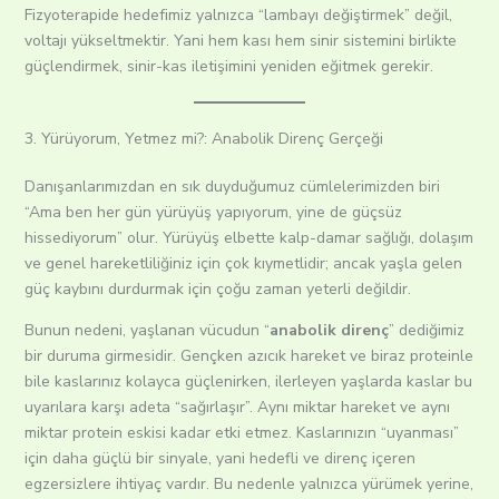
Fizyoterapide hedefimiz yalnızca “lambayı değiştirmek” değil,
voltajı yükseltmektir. Yani hem kası hem sinir sistemini birlikte
güçlendirmek, sinir-kas iletişimini yeniden eğitmek gerekir.
3. Yürüyorum, Yetmez mi?: Anabolik Direnç Gerçeği
Danışanlarımızdan en sık duyduğumuz cümlelerimizden biri
“Ama ben her gün yürüyüş yapıyorum, yine de güçsüz
hissediyorum” olur. Yürüyüş elbette kalp-damar sağlığı, dolaşım
ve genel hareketliliğiniz için çok kıymetlidir; ancak yaşla gelen
güç kaybını durdurmak için çoğu zaman yeterli değildir.
Bunun nedeni, yaşlanan vücudun “
anabolik direnç
” dediğimiz
bir duruma girmesidir. Gençken azıcık hareket ve biraz proteinle
bile kaslarınız kolayca güçlenirken, ilerleyen yaşlarda kaslar bu
uyarılara karşı adeta “sağırlaşır”. Aynı miktar hareket ve aynı
miktar protein eskisi kadar etki etmez. Kaslarınızın “uyanması”
için daha güçlü bir sinyale, yani hedefli ve direnç içeren
egzersizlere ihtiyaç vardır. Bu nedenle yalnızca yürümek yerine,