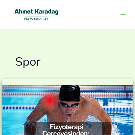
İçeriğe
atla
Spor