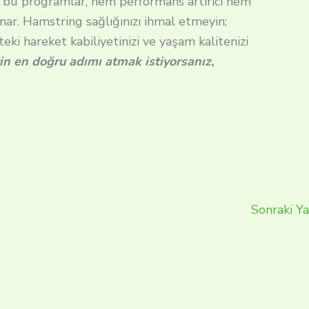
n bu programlar, hem performans artırıcı hem
unar. Hamstring sağlığınızı ihmal etmeyin;
ki hareket kabiliyetinizi ve yaşam kalitenizi
çin en doğru adımı atmak istiyorsanız,
Sonraki Ya