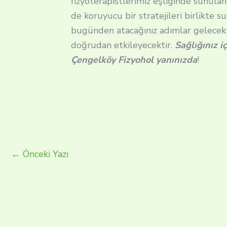
fizyoterapistlerimiz eşliğinde sunula
de koruyucu bir stratejileri birlikte s
bugünden atacağınız adımlar gelecekte
doğrudan etkileyecektir.
Sağlığınız i
Çengelköy Fizyohol yanınızda
!
←
Önceki Yazı