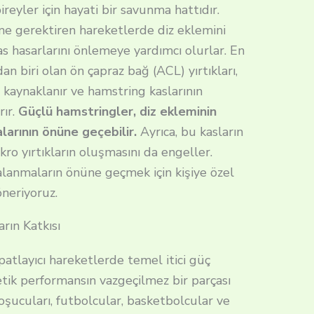
ireyler için hayati bir savunma hattıdır.
me gerektiren hareketlerde diz eklemini
kas hasarlarını önlemeye yardımcı olurlar. En
an biri olan ön çapraz bağ (ACL) yırtıkları,
aynaklanır ve hamstring kaslarının
rır.
Güçlü hamstringler, diz ekleminin
alarının önüne geçebilir.
Ayrıca, bu kasların
kro yırtıkların oluşmasını da engeller.
alanmaların önüne geçmek için kişiye özel
neriyoruz.
rın Katkısı
patlayıcı hareketlerde temel itici güç
etik performansın vazgeçilmez bir parçası
koşucuları, futbolcular, basketbolcular ve