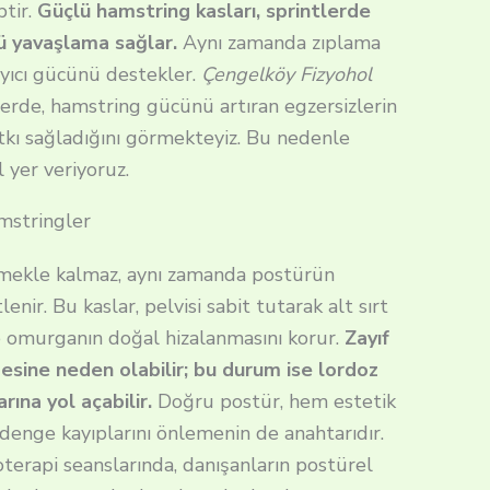
ptir.
Güçlü hamstring kasları, sprintlerde
ü yavaşlama sağlar.
Aynı zamanda zıplama
ayıcı gücünü destekler.
Çengelköy Fizyohol
erde, hamstring gücünü artıran egzersizlerin
kı sağladığını görmekteyiz. Bu nedenle
 yer veriyoruz.
stringler
tmekle kalmaz, aynı zamanda postürün
ir. Bu kaslar, pelvisi sabit tutarak alt sırt
 omurganın doğal hizalanmasını korur.
Zayıf
mesine neden olabilir; bu durum ise lordoz
arına yol açabilir.
Doğru postür, hem estetik
 denge kayıplarını önlemenin de anahtarıdır.
oterapi seanslarında, danışanların postürel