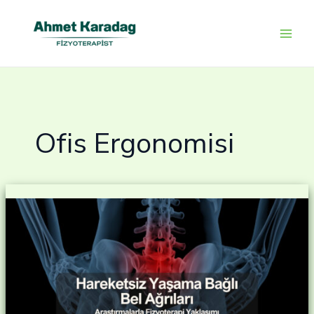
İçeriğe
atla
Ofis Ergonomisi