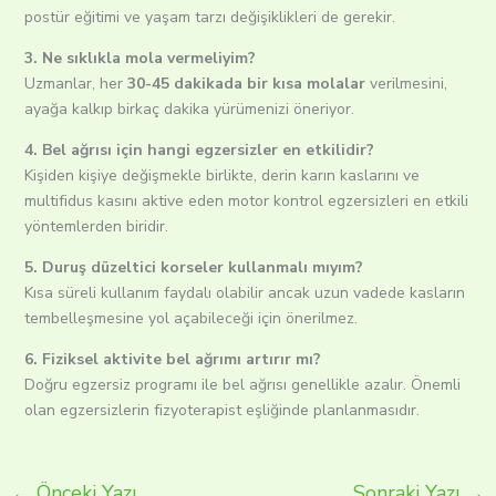
postür eğitimi ve yaşam tarzı değişiklikleri de gerekir.
3. Ne sıklıkla mola vermeliyim?
Uzmanlar, her
30-45 dakikada bir kısa molalar
verilmesini,
ayağa kalkıp birkaç dakika yürümenizi öneriyor.
4. Bel ağrısı için hangi egzersizler en etkilidir?
Kişiden kişiye değişmekle birlikte, derin karın kaslarını ve
multifidus kasını aktive eden motor kontrol egzersizleri en etkili
yöntemlerden biridir.
5. Duruş düzeltici korseler kullanmalı mıyım?
Kısa süreli kullanım faydalı olabilir ancak uzun vadede kasların
tembelleşmesine yol açabileceği için önerilmez.
6. Fiziksel aktivite bel ağrımı artırır mı?
Doğru egzersiz programı ile bel ağrısı genellikle azalır. Önemli
olan egzersizlerin fizyoterapist eşliğinde planlanmasıdır.
←
Önceki Yazı
Sonraki Yazı
→