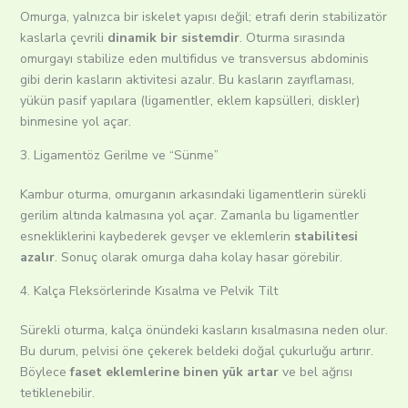
Omurga, yalnızca bir iskelet yapısı değil; etrafı derin stabilizatör
kaslarla çevrili
dinamik bir sistemdir
. Oturma sırasında
omurgayı stabilize eden multifidus ve transversus abdominis
gibi derin kasların aktivitesi azalır. Bu kasların zayıflaması,
yükün pasif yapılara (ligamentler, eklem kapsülleri, diskler)
binmesine yol açar.
3. Ligamentöz Gerilme ve “Sünme”
Kambur oturma, omurganın arkasındaki ligamentlerin sürekli
gerilim altında kalmasına yol açar. Zamanla bu ligamentler
esnekliklerini kaybederek gevşer ve eklemlerin
stabilitesi
azalır
. Sonuç olarak omurga daha kolay hasar görebilir.
4. Kalça Fleksörlerinde Kısalma ve Pelvik Tilt
Sürekli oturma, kalça önündeki kasların kısalmasına neden olur.
Bu durum, pelvisi öne çekerek beldeki doğal çukurluğu artırır.
Böylece
faset eklemlerine binen yük artar
ve bel ağrısı
tetiklenebilir.