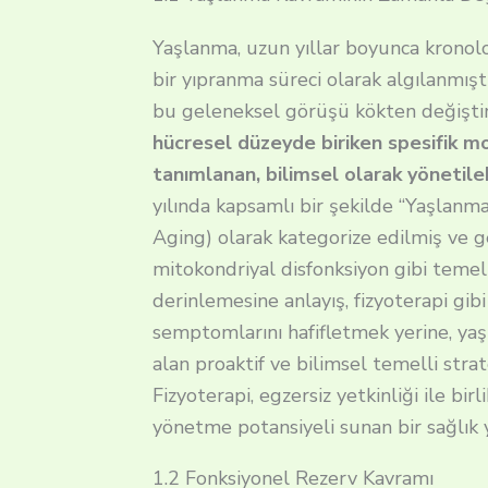
Yaşlanma, uzun yıllar boyunca kronolo
bir yıpranma süreci olarak algılanmışt
bu geleneksel görüşü kökten değiştir
hücresel düzeyde biriken spesifik mol
tanımlanan, bilimsel olarak yönetilebi
yılında kapsamlı bir şekilde “Yaşlanma
Aging) olarak kategorize edilmiş ve g
mitokondriyal disfonksiyon gibi teme
derinlemesine anlayış, fizyoterapi gibi
semptomlarını hafifletmek yerine, yaş
alan proaktif ve bilimsel temelli stra
Fizyoterapi, egzersiz yetkinliği ile bir
yönetme potansiyeli sunan bir sağlık 
1.2 Fonksiyonel Rezerv Kavramı