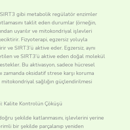
 SIRT3 gibi metabolik regülatör enzimler
sıtlamasını taklit eden durumlar (örneğin,
afından uyarılır ve mitokondriyal işlevleri
ciktirir. Fizyoterapi, egzersiz yoluyla
r ve SIRT3’ü aktive eder. Egzersiz, aynı
tilen ve SIRT3’ü aktive eden doğal molekül
stekler. Bu aktivasyon, sadece hücresel
nı zamanda oksidatif strese karşı koruma
in mitokondriyal sağlığın güçlendirilmesi
ği: Kalite Kontrolün Çöküşü
doğru şekilde katlanmasını, işlevlerini yerine
rimli bir şekilde parçalanıp yeniden