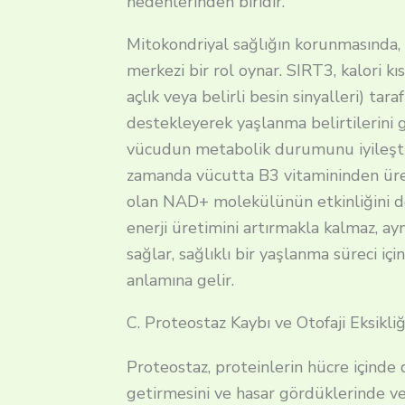
nedenlerinden biridir.
Mitokondriyal sağlığın korunmasında,
merkezi bir rol oynar. SIRT3, kalori kı
açlık veya belirli besin sinyalleri) tar
destekleyerek yaşlanma belirtilerini ge
vücudun metabolik durumunu iyileştiri
zamanda vücutta B3 vitamininden üre
olan NAD+ molekülünün etkinliğini de
enerji üretimini artırmakla kalmaz, ay
sağlar, sağlıklı bir yaşlanma süreci iç
anlamına gelir.
C. Proteostaz Kaybı ve Otofaji Eksikli
Proteostaz, proteinlerin hücre içinde 
getirmesini ve hasar gördüklerinde ve