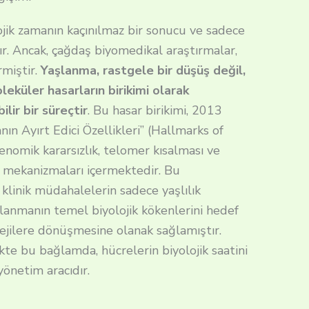
jik zamanın kaçınılmaz bir sonucu ve sadece
ır. Ancak, çağdaş biyomedikal araştırmalar,
miştir.
Yaşlanma, rastgele bir düşüş değil,
eküler hasarların birikimi olarak
lir bir süreçtir
. Bu hasar birikimi, 2013
nın Ayırt Edici Özellikleri” (Hallmarks of
enomik kararsızlık, telomer kısalması ve
l mekanizmaları içermektedir. Bu
 klinik müdahalelerin sadece yaşlılık
lanmanın temel biyolojik kökenlerini hedef
tejilere dönüşmesine olanak sağlamıştır.
likte bu bağlamda, hücrelerin biyolojik saatini
yönetim aracıdır.