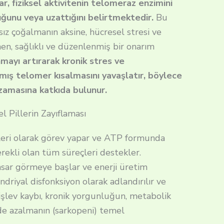
r, fiziksel aktivitenin telomeraz enzimini
uğunu veya uzattığını belirtmektedir.
Bu
sız çoğalmanın aksine, hücresel stresi ve
nen, sağlıklı ve düzenlenmiş bir onarım
mayı artırarak kronik stres ve
mış telomer kısalmasını yavaşlatır, böylece
uzamasına katkıda bulunur.
l Pillerin Zayıflaması
leri olarak görev yapar ve ATP formunda
rekli olan tüm süreçleri destekler.
asar görmeye başlar ve enerji üretim
driyal disfonksiyon olarak adlandırılır ve
 işlev kaybı, kronik yorgunluğun, metabolik
nde azalmanın (sarkopeni) temel