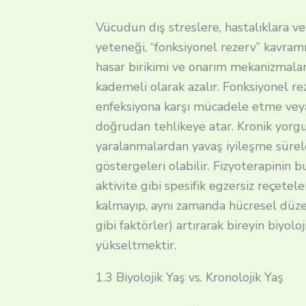
Vücudun dış streslere, hastalıklara ve
yeteneği, “fonksiyonel rezerv” kavramı
hasar birikimi ve onarım mekanizmala
kademeli olarak azalır. Fonksiyonel re
enfeksiyona karşı mücadele etme veya
doğrudan tehlikeye atar. Kronik yorgun
yaralanmalardan yavaş iyileşme süreler
göstergeleri olabilir. Fizyoterapinin 
aktivite gibi spesifik egzersiz reçetel
kalmayıp, aynı zamanda hücresel düz
gibi faktörler) artırarak bireyin biyoloj
yükseltmektir.
1.3 Biyolojik Yaş vs. Kronolojik Yaş