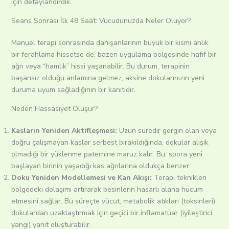
için detaylandırdık.
Seans Sonrası İlk 48 Saat: Vücudunuzda Neler Oluyor?
Manuel terapi sonrasında danışanlarının büyük bir kısmı anlık
bir ferahlama hissetse de, bazen uygulama bölgesinde hafif bir
ağrı veya “hamlık” hissi yaşanabilir. Bu durum, terapinin
başarısız olduğu anlamına gelmez; aksine dokularınızın yeni
duruma uyum sağladığının bir kanıtıdır.
Neden Hassasiyet Oluşur?
Kasların Yeniden Aktifleşmesi:
Uzun süredir gergin olan veya
doğru çalışmayan kaslar serbest bırakıldığında, dokular alışık
olmadığı bir yüklenme paternine maruz kalır. Bu, spora yeni
başlayan birinin yaşadığı kas ağrılarına oldukça benzer.
Doku Yeniden Modellemesi ve Kan Akışı:
Terapi teknikleri
bölgedeki dolaşımı artırarak besinlerin hasarlı alana hücum
etmesini sağlar. Bu süreçte vücut, metabolik atıkları (toksinleri)
dokulardan uzaklaştırmak için geçici bir inflamatuar (iyileştirici
yangı) yanıt oluşturabilir.