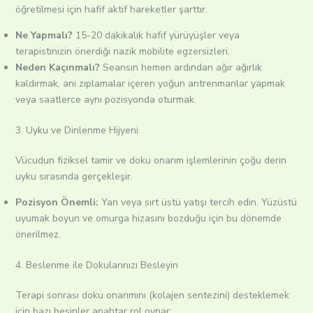
öğretilmesi için hafif aktif hareketler şarttır.
Ne Yapmalı?
15-20 dakikalık hafif yürüyüşler veya
terapistinizin önerdiği nazik mobilite egzersizleri.
Neden Kaçınmalı?
Seansın hemen ardından ağır ağırlık
kaldırmak, ani zıplamalar içeren yoğun antrenmanlar yapmak
veya saatlerce aynı pozisyonda oturmak.
3. Uyku ve Dinlenme Hijyeni
Vücudun fiziksel tamir ve doku onarım işlemlerinin çoğu derin
uyku sırasında gerçekleşir.
Pozisyon Önemli:
Yan veya sırt üstü yatışı tercih edin. Yüzüstü
uyumak boyun ve omurga hizasını bozduğu için bu dönemde
önerilmez.
4. Beslenme ile Dokularınızı Besleyin
Terapi sonrası doku onarımını (kolajen sentezini) desteklemek
için bazı besinler anahtar rol oynar: