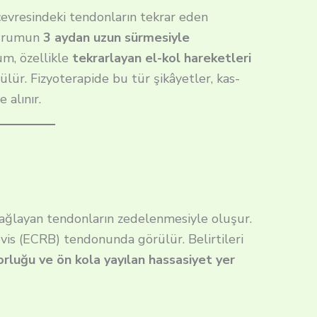
 çevresindeki tendonların tekrar eden
durumun
3 aydan uzun sürmesiyle
m, özellikle
tekrarlayan el-kol hareketleri
ülür. Fizyoterapide bu tür şikâyetler, kas-
 alınır.
 bağlayan tendonların zedelenmesiyle oluşur.
evis (ECRB) tendonunda görülür. Belirtileri
orluğu ve ön kola yayılan hassasiyet yer