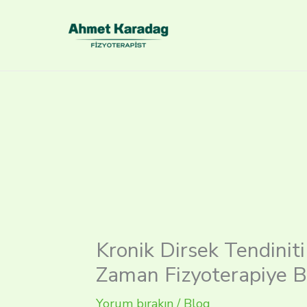
İçeriğe
atla
Kronik Dirsek Tendinit
Zaman Fizyoterapiye B
Yorum bırakın
/
Blog