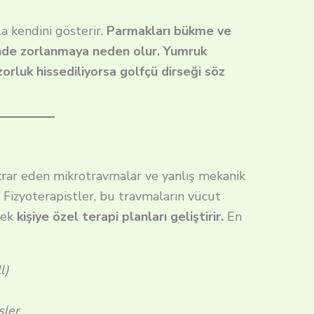
la kendini gösterir.
Parmakları bükme ve
rinde zorlanmaya neden olur. Yumruk
orluk hissediliyorsa golfçü dirseği söz
ekrar eden mikrotravmalar ve yanlış mekanik
. Fizyoterapistler, bu travmaların vücut
rek
kişiye özel terapi planları geliştirir.
En
l)
şler