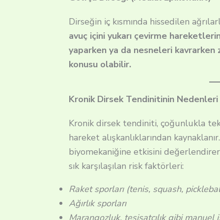
Dirseğin iç kısmında hissedilen ağrılar
avuç içini yukarı çevirme hareketle
yaparken ya da nesneleri kavrarken z
konusu olabilir.
Kronik Dirsek Tendinitinin Nedenleri
Kronik dirsek tendiniti, çoğunlukla t
hareket alışkanlıklarından kaynaklanır
biyomekaniğine etkisini değerlendire
sık karşılaşılan risk faktörleri:
Raket sporları (tenis, squash, picklebal
Ağırlık sporları
Marangozluk, tesisatçılık gibi manuel i