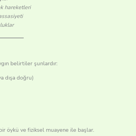
ek hareketleri
assasiyeti
luklar
ın belirtiler şunlardır:
eya dışa doğru)
bir öykü ve fiziksel muayene ile başlar.