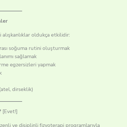
mler
alışkanlıklar oldukça etkilidir:
nrası soğuma rutini oluşturmak
lanımı sağlamak
irme egzersizleri yapmak
k
tel, dirseklik)
?
[Evet!]
zenli ve disiplinli fizyoterapi programlarıyla