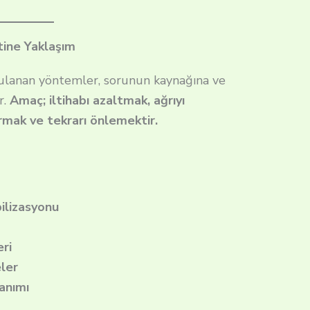
itine Yaklaşım
ygulanan yöntemler, sorunun kaynağına ve
r.
Amaç; iltihabı azaltmak, ağrıyı
rmak ve tekrarı önlemektir.
ilizasyonu
ri
eler
anımı