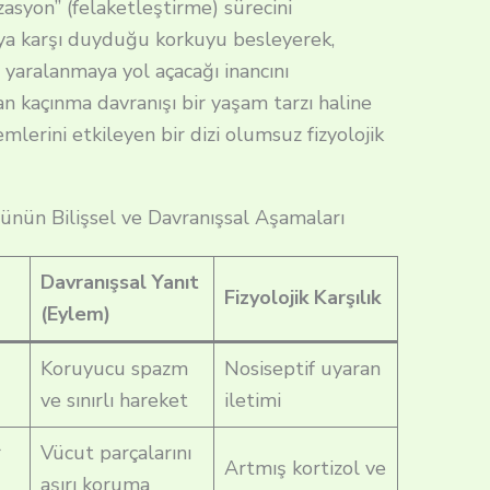
zasyon” (felaketleştirme) sürecini
ıya karşı duyduğu korkuyu besleyerek,
 yaralanmaya yol açacağı inancını
n kaçınma davranışı bir yaşam tarzı haline
lerini etkileyen bir dizi olumsuz fizyolojik
nün Bilişsel ve Davranışsal Aşamaları
Davranışsal Yanıt
Fizyolojik Karşılık
(Eylem)
Koruyucu spazm
Nosiseptif uyaran
ve sınırlı hareket
iletimi
r
Vücut parçalarını
Artmış kortizol ve
aşırı koruma