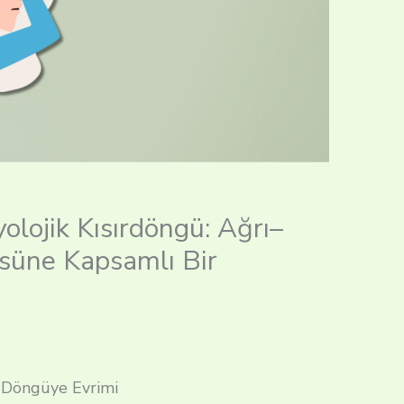
yolojik Kısırdöngü: Ağrı–
üne Kapsamlı Bir
 Döngüye Evrimi