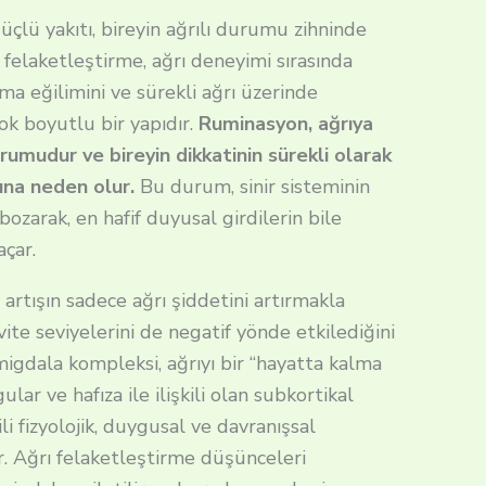
lü yakıtı, bireyin ağrılı durumu zihninde
a felaketleştirme, ağrı deneyimi sırasında
rtma eğilimini ve sürekli ağrı üzerinde
k boyutlu bir yapıdır.
Ruminasyon, ağrıya
 durumudur ve bireyin dikkatinin sürekli olarak
sına neden olur.
Bu durum, sinir sisteminin
bozarak, en hafif duyusal girdilerin bile
 açar.
artışın sadece ağrı şiddetini artırmakla
vite seviyelerini de negatif yönde etkilediğini
igdala kompleksi, ağrıyı bir “hayatta kalma
lar ve hafıza ile ilişkili olan subkortikal
i fizyolojik, duygusal ve davranışsal
.
Ağrı felaketleştirme düşünceleri