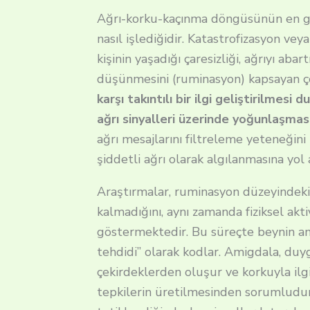
Ağrı-korku-kaçınma döngüsünün en güç
nasıl işlediğidir. Katastrofizasyon vey
kişinin yaşadığı çaresizliği, ağrıyı aba
düşünmesini (ruminasyon) kapsayan ço
karşı takıntılı bir ilgi geliştirilmesi
ağrı sinyalleri üzerinde yoğunlaşma
ağrı mesajlarını filtreleme yeteneğini 
şiddetli ağrı olarak algılanmasına yol
Araştırmalar, ruminasyon düzeyindeki 
kalmadığını, aynı zamanda fiziksel akti
göstermektedir.
Bu süreçte beynin am
tehdidi” olarak kodlar. Amigdala, duygu
çekirdeklerden oluşur ve korkuyla ilgil
tepkilerin üretilmesinden sorumludur