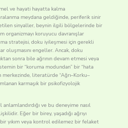
temel ve hayati hayatta kalma
aralanma meydana geldiğinde, periferik sinir
tilen sinyaller, beynin ilgili bölgelerinde bir
um organizmayı koruyucu davranışlar
a stratejisi, doku iyileşmesi için gerekli
asar oluşmasını engeller. Ancak, doku
ıktan sonra bile ağrının devam etmesi veya
 sistemin bir “koruma modundan” bir “hata
n merkezinde, literatürde “Ağrı–Korku–
lanan karmaşık bir psikofizyolojik
ıl anlamlandırdığı ve bu deneyime nasıl
şkilidir. Eğer bir birey, yaşadığı ağrıyı
ir yıkım veya kontrol edilemez bir felaket