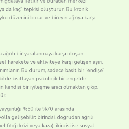
amigdalaya iletilir ve buradan merkezi
a da kaç” tepkisi oluşturur.
Bu kronik
 uyku düzenini bozar ve bireyin ağrıya karşı
a ağrılı bir yaralanmaya karşı oluşan
sel harekete ve aktiviteye karşı gelişen aşırı,
nımlanır.
Bu durum, sadece basit bir “endişe”
kilde kısıtlayan psikolojik bir engeldir.
n kendisi bir iyileşme aracı olmaktan çıkıp,
ür.
 yaygınlığı %50 ile %70 arasında
lla gelişebilir: birincisi, doğrudan ağrılı
fıtığı krizi veya kaza); ikincisi ise sosyal