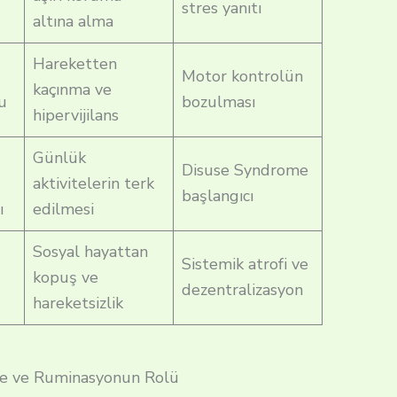
stres yanıtı
altına alma
Hareketten
Motor kontrolün
kaçınma ve
su
bozulması
hipervijilans
Günlük
Disuse Syndrome
aktivitelerin terk
başlangıcı
ı
edilmesi
Sosyal hayattan
Sistemik atrofi ve
kopuş ve
dezentralizasyon
hareketsizlik
rme ve Ruminasyonun Rolü