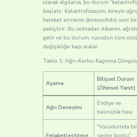
olarak algılarsa, bu durum “katastrofi
başlatır.
Katastrofizasyon, bireyin ağr
hareket etmenin (kinezyofobi) yeni bir
pekiştirir.
Bu noktadan itibaren, ağrıda
gelir ve bu durum, vücudun tüm sistem
değişikliğe kapı aralar.
Tablo 1: Ağrı–Korku–Kaçınma Döngüsü
Bilişsel Durum
Aşama
(Zihinsel Yanıt)
Endişe ve
Ağrı Deneyimi
belirsizlik hissi
“Vücudumda bi
Felaketleştirme
şeyler koptu”