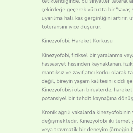
tetiklendiğinde, bu sinyaller lateral 
çekirdeğe geçerek vücutta bir “savaş y
uyarılma hali, kas gerginliğini artırır,
toleransını iyice düşürür.
Kinezyofobi: Hareket Korkusu
Kinezyofobi, fiziksel bir yaralanma vey
hassasiyet hissinden kaynaklanan, fizik
mantıksız ve zayıflatıcı korku olarak ta
değil, bireyin yaşam kalitesini ciddi şe
Kinezyofobisi olan bireylerde, hareketi
potansiyel bir tehdit kaynağına dönüş
Kronik ağrılı vakalarda kinezyofobinin
değişmektedir.
Kinezyofobi iki temel yo
veya travmatik bir deneyim (örneğin bel 