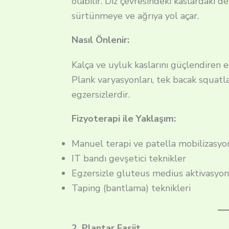
olabilir. Diz çevresindeki kaslardaki de
sürtünmeye ve ağrıya yol açar.
Nasıl Önlenir:
Kalça ve uyluk kaslarını güçlendiren egze
Plank varyasyonları, tek bacak squatla
egzersizlerdir.
Fizyoterapi ile Yaklaşım:
Manuel terapi ve patella mobilizasyo
IT bandı gevşetici teknikler
Egzersizle gluteus medius aktivasyo
Taping (bantlama) teknikleri
2. Plantar Fasiit