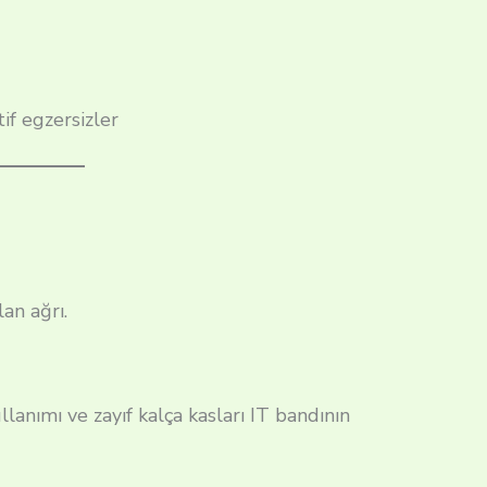
if egzersizler
lan ağrı.
lanımı ve zayıf kalça kasları IT bandının