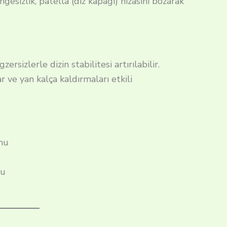
ngesizlik, patella (diz kapağı) hizasını bozarak
rsizlerle dizin stabilitesi artırılabilir.
r ve yan kalça kaldırmaları etkili
nu
nu