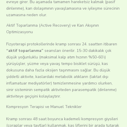
evreye girer.
Bu aşamada tamamen hareketsiz kalmak (pasif
dinlenme), kan dolaşımının yavaşlamasına ve iyileşme sürecinin
uzamasına neden olur.
Aktif Toparlanma (Active Recovery) ve Kan Akışının
Optimizasyonu
Fizyoterapi protokollerinde kramp sonrası 24. saatten itibaren
“aktif toparlanma”
seansları önerilir. 15-30 dakikalık çok
düşük yoğunluklu (maksimal kalp atım hızının %50-60’ı)
yürüyüşler, yüzme veya yavaş tempo bisiklet sürüşü, kas
dokusuna daha fazla oksijen taşınmasını sağlar. Bu düşük
şiddetli aktivite, kaslardaki metabolik atıkların (laktat dışı
inflamatuar mediyatörler) temizlenmesine yardımcı olurken,
sinir sisteminin sempatik aktiviteden parasempatik (dinlenme)
aktiviteye geçişini kolaylaştırır.
Kompresyon Terapisi ve Manuel Teknikler
Kramp sonrası 48 saat boyunca kademeli kompresyon giysileri
(çoraplar veya taytlar) kullanmak, kas liflerini bir arada tutarak