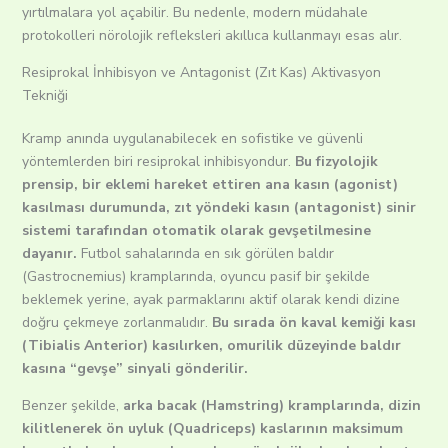
yırtılmalara yol açabilir.
Bu nedenle, modern müdahale
protokolleri nörolojik refleksleri akıllıca kullanmayı esas alır.
Resiprokal İnhibisyon ve Antagonist (Zıt Kas) Aktivasyon
Tekniği
Kramp anında uygulanabilecek en sofistike ve güvenli
yöntemlerden biri resiprokal inhibisyondur.
Bu fizyolojik
prensip, bir eklemi hareket ettiren ana kasın (agonist)
kasılması durumunda, zıt yöndeki kasın (antagonist) sinir
sistemi tarafından otomatik olarak gevşetilmesine
dayanır.
Futbol sahalarında en sık görülen baldır
(Gastrocnemius) kramplarında, oyuncu pasif bir şekilde
beklemek yerine, ayak parmaklarını aktif olarak kendi dizine
doğru çekmeye zorlanmalıdır.
Bu sırada ön kaval kemiği kası
(Tibialis Anterior) kasılırken, omurilik düzeyinde baldır
kasına “gevşe” sinyali gönderilir.
Benzer şekilde,
arka bacak (Hamstring) kramplarında, dizin
kilitlenerek ön uyluk (Quadriceps) kaslarının maksimum