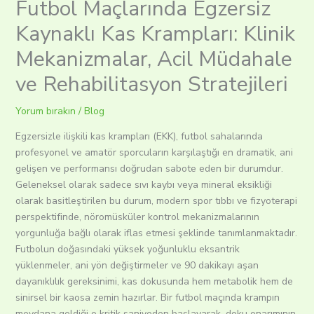
Futbol Maçlarında Egzersiz
Kaynaklı Kas Krampları: Klinik
Mekanizmalar, Acil Müdahale
ve Rehabilitasyon Stratejileri
Yorum bırakın
/
Blog
Egzersizle ilişkili kas krampları (EKK), futbol sahalarında
profesyonel ve amatör sporcuların karşılaştığı en dramatik, ani
gelişen ve performansı doğrudan sabote eden bir durumdur.
Geleneksel olarak sadece sıvı kaybı veya mineral eksikliği
olarak basitleştirilen bu durum, modern spor tıbbı ve fizyoterapi
perspektifinde, nöromüsküler kontrol mekanizmalarının
yorgunluğa bağlı olarak iflas etmesi şeklinde tanımlanmaktadır.
Futbolun doğasındaki yüksek yoğunluklu eksantrik
yüklenmeler, ani yön değiştirmeler ve 90 dakikayı aşan
dayanıklılık gereksinimi, kas dokusunda hem metabolik hem de
sinirsel bir kaosa zemin hazırlar. Bir futbol maçında krampın
meydana geldiği o kritik saniyeden başlayarak, doku onarımının