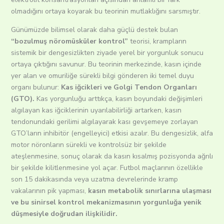
olmadığını ortaya koyarak bu teorinin mutlaklığını sarsmıştır.
Günümüzde bilimsel olarak daha güçlü destek bulan
“bozulmuş nöromüsküler kontrol”
teorisi, krampların
sistemik bir dengesizlikten ziyade yerel bir yorgunluk sonucu
ortaya çıktığını savunur. Bu teorinin merkezinde, kasın içinde
yer alan ve omuriliğe sürekli bilgi gönderen iki temel duyu
organı bulunur:
Kas iğcikleri ve Golgi Tendon Organları
(GTO).
Kas yorgunluğu arttıkça, kasın boyundaki değişimleri
algılayan kas iğciklerinin uyarılabilirliği artarken, kasın
tendonundaki gerilimi algılayarak kası gevşemeye zorlayan
GTO’ların inhibitör (engelleyici) etkisi azalır. Bu dengesizlik, alfa
motor nöronların sürekli ve kontrolsüz bir şekilde
ateşlenmesine, sonuç olarak da kasın kısalmış pozisyonda ağrılı
bir şekilde kilitlenmesine yol açar. Futbol maçlarının özellikle
son 15 dakikasında veya uzatma devrelerinde kramp
vakalarının pik yapması,
kasın metabolik sınırlarına ulaşması
ve bu sinirsel kontrol mekanizmasının yorgunluğa yenik
düşmesiyle doğrudan ilişkilidir.