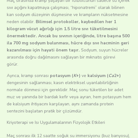
Maç sırasında kramp yaşayan bir futbolcunun sadece su içerek
sıvı açığını kapatmaya çalışması, “hiponatremi” olarak bilinen
kan sodyum düzeyinin düşmesine ve krampların nüksetmesine
neden olabilir.
Bilimsel protokoller, kaybedilen her 1
kilogram vücut ağırlığı için 1.5 litre sıvı tüketilmesini
önermektedir. Ancak bu sıvının içeriğinde, litre başına 500
ila 700 mg sodyum bulunması, hücre dışı sıvı hacminin geri
kazanılması için hayati önem taşır.
Sodyum, suyun hücreler
arasında doğru dağılmasını sağlayan bir mıknatıs görevi
görür.
Ayrıca, kramp sonrası
potasyum (
K
+)
ve
kalsiyum (
Ca
2+)
dengesinin sağlanması, kasın elektriksel uyarılabilirliğinin
normale dönmesi için gereklidir. Maç sonu tüketilen bir adet
muz ve yanında bir bardak kefir veya ayran, hem potasyum hem
de kalsiyum ihtiyacını karşılayan, aynı zamanda protein
sentezini başlatan pratik bir çözümdür.
Kriyoterapi ve Isı Uygulamalarının Fizyolojik Etkileri
Maç sonrası ilk 12 saatte soğuk su immersiyonu (buz banyosu),