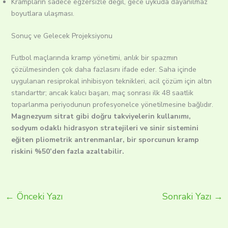
Krampların sadece egzersizle değil, gece uykuda dayanılmaz
boyutlara ulaşması.
Sonuç ve Gelecek Projeksiyonu
Futbol maçlarında kramp yönetimi, anlık bir spazmın
çözülmesinden çok daha fazlasını ifade eder. Saha içinde
uygulanan resiprokal inhibisyon teknikleri, acil çözüm için altın
standarttır; ancak kalıcı başarı, maç sonrası ilk 48 saatlik
toparlanma periyodunun profesyonelce yönetilmesine bağlıdır.
Magnezyum sitrat gibi doğru takviyelerin kullanımı,
sodyum odaklı hidrasyon stratejileri ve sinir sistemini
eğiten pliometrik antrenmanlar, bir sporcunun kramp
riskini %50’den fazla azaltabilir.
←
Önceki Yazı
Sonraki Yazı
→