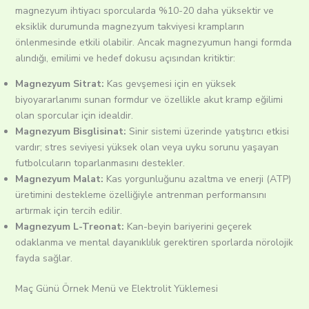
magnezyum ihtiyacı sporcularda %10-20 daha yüksektir ve
eksiklik durumunda magnezyum takviyesi krampların
önlenmesinde etkili olabilir. Ancak magnezyumun hangi formda
alındığı, emilimi ve hedef dokusu açısından kritiktir:
Magnezyum Sitrat:
Kas gevşemesi için en yüksek
biyoyararlanımı sunan formdur ve özellikle akut kramp eğilimi
olan sporcular için idealdir.
Magnezyum Bisglisinat:
Sinir sistemi üzerinde yatıştırıcı etkisi
vardır; stres seviyesi yüksek olan veya uyku sorunu yaşayan
futbolcuların toparlanmasını destekler.
Magnezyum Malat:
Kas yorgunluğunu azaltma ve enerji (ATP)
üretimini destekleme özelliğiyle antrenman performansını
artırmak için tercih edilir.
Magnezyum L-Treonat:
Kan-beyin bariyerini geçerek
odaklanma ve mental dayanıklılık gerektiren sporlarda nörolojik
fayda sağlar.
Maç Günü Örnek Menü ve Elektrolit Yüklemesi