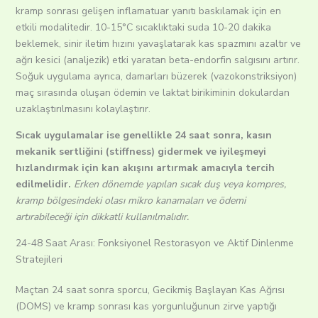
kramp sonrası gelişen inflamatuar yanıtı baskılamak için en
etkili modalitedir.
10-15°C sıcaklıktaki suda 10-20 dakika
beklemek, sinir iletim hızını yavaşlatarak kas spazmını azaltır ve
ağrı kesici (analjezik) etki yaratan beta-endorfin salgısını artırır.
Soğuk uygulama ayrıca, damarları büzerek (vazokonstriksiyon)
maç sırasında oluşan ödemin ve laktat birikiminin dokulardan
uzaklaştırılmasını kolaylaştırır.
Sıcak uygulamalar ise genellikle 24 saat sonra, kasın
mekanik sertliğini (stiffness) gidermek ve iyileşmeyi
hızlandırmak için kan akışını artırmak amacıyla tercih
edilmelidir.
Erken dönemde yapılan sıcak duş veya kompres,
kramp bölgesindeki olası mikro kanamaları ve ödemi
artırabileceği için dikkatli kullanılmalıdır.
24-48 Saat Arası: Fonksiyonel Restorasyon ve Aktif Dinlenme
Stratejileri
Maçtan 24 saat sonra sporcu, Gecikmiş Başlayan Kas Ağrısı
(DOMS) ve kramp sonrası kas yorgunluğunun zirve yaptığı