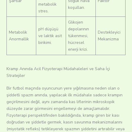
Şartlar
soğuk hava
Faktör
metabolik
koşulları.
stres.
Glikojen
pH düşüşü
depolarının
Metabolik
Destekleyici
ve laktik asit
tükenmesi,
Anormallik
Mekanizma
birikimi.
hücresel
enerji krizi.
Kramp Anında Acil Fizyoterapi Müdahaleleri ve Saha İçi
Stratejiler
Bir futbol maçında oyuncunun yere yığılmasına neden olan o
şiddetli spazm anında, yapılacak ilk müdahale sadece krampın
geçirilmesini değil, aynı zamanda kas liflerinin mikroskopik
düzeyde zarar görmesini engellemeyi de amaçlamalıdır.
Fizyoterapi perspektifinden bakıldığında, kramp giren bir kası
doğrudan ve şiddetle germek, kasın savunma mekanizmalarını
(miyotatik refleks) tetikleyerek spazmın şiddetini artırabilir veya