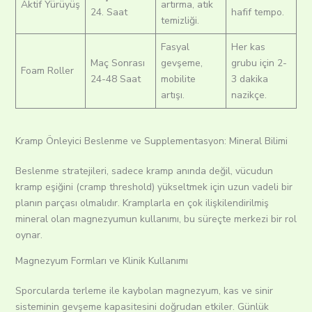
Aktif Yürüyüş
artırma, atık
24. Saat
hafif tempo.
temizliği.
Fasyal
Her kas
Maç Sonrası
gevşeme,
grubu için 2-
Foam Roller
24-48 Saat
mobilite
3 dakika
artışı.
nazikçe.
Kramp Önleyici Beslenme ve Supplementasyon: Mineral Bilimi
Beslenme stratejileri, sadece kramp anında değil, vücudun
kramp eşiğini (cramp threshold) yükseltmek için uzun vadeli bir
planın parçası olmalıdır.
Kramplarla en çok ilişkilendirilmiş
mineral olan magnezyumun kullanımı, bu süreçte merkezi bir rol
oynar.
Magnezyum Formları ve Klinik Kullanımı
Sporcularda terleme ile kaybolan magnezyum, kas ve sinir
sisteminin gevşeme kapasitesini doğrudan etkiler. Günlük