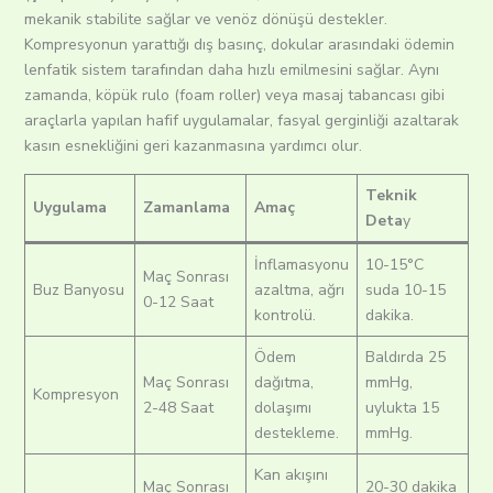
mekanik stabilite sağlar ve venöz dönüşü destekler.
Kompresyonun yarattığı dış basınç, dokular arasındaki ödemin
lenfatik sistem tarafından daha hızlı emilmesini sağlar.
Aynı
zamanda, köpük rulo (foam roller) veya masaj tabancası gibi
araçlarla yapılan hafif uygulamalar, fasyal gerginliği azaltarak
kasın esnekliğini geri kazanmasına yardımcı olur.
Teknik
Uygulama
Zamanlama
Amaç
Deta
y
İnflamasyonu
10-15°C
Maç Sonrası
Buz Banyosu
azaltma, ağrı
suda 10-15
0-12 Saat
kontrolü.
dakika.
Ödem
Baldırda 25
Maç Sonrası
dağıtma,
mmHg,
Kompresyon
2-48 Saat
dolaşımı
uylukta 15
destekleme.
mmHg.
Kan akışını
Maç Sonrası
20-30 dakika