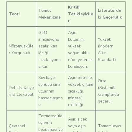
Kritik
Temel
Literatürde
Teori
Tetikleyicile
Mekanizma
ki Geçerlilik
r
GTO
Aşırı
inhibisyonu
kullanım,
Yüksek
Nöromüsküle
azalır, kas
yüksek
(Modern
r Yorgunluk
iğciği
yoğunluklu
Altın
eksitasyonu
efor, yetersiz
Standart)
artar.
kondisyon.
Sıvı kaybı
Aşırı terleme,
Orta
sonucu sinir
yüksek ortam
Dehidratasyo
(Sistemik
uçlarının
sıcaklığı,
n & Elektrolit
kramplarda
hassaslaşma
mineral
geçerli)
sı.
eksikliği.
Termoregüla
Aşırı sıcak
syonun
Çevresel
veya aşırı
Tamamlayıcı
bozulması ve