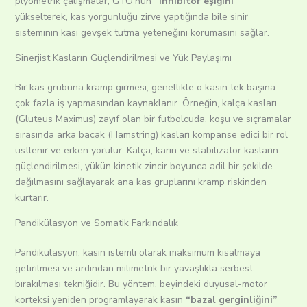
plyometrik çalışmalar, GTO’nun
“inhibitör eşiğini”
yükselterek, kas yorgunluğu zirve yaptığında bile sinir
sisteminin kası gevşek tutma yeteneğini korumasını sağlar.
Sinerjist Kasların Güçlendirilmesi ve Yük Paylaşımı
Bir kas grubuna kramp girmesi, genellikle o kasın tek başına
çok fazla iş yapmasından kaynaklanır.
Örneğin, kalça kasları
(Gluteus Maximus) zayıf olan bir futbolcuda, koşu ve sıçramalar
sırasında arka bacak (Hamstring) kasları kompanse edici bir rol
üstlenir ve erken yorulur.
Kalça, karın ve stabilizatör kasların
güçlendirilmesi, yükün kinetik zincir boyunca adil bir şekilde
dağılmasını sağlayarak ana kas gruplarını kramp riskinden
kurtarır.
Pandikülasyon ve Somatik Farkındalık
Pandikülasyon, kasın istemli olarak maksimum kısalmaya
getirilmesi ve ardından milimetrik bir yavaşlıkla serbest
bırakılması tekniğidir. Bu yöntem, beyindeki duyusal-motor
korteksi yeniden programlayarak kasın
“bazal gerginliğini”