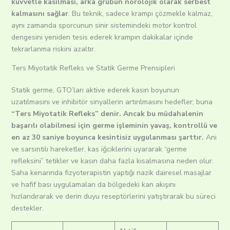
kuvvetle kasılması, arka grubun nörolojik olarak serbest
kalmasını sağlar
. Bu teknik, sadece krampı çözmekle kalmaz,
aynı zamanda sporcunun sinir sistemindeki motor kontrol
dengesini yeniden tesis ederek krampın dakikalar içinde
tekrarlanma riskini azaltır.
Ters Miyotatik Refleks ve Statik Germe Prensipleri
Statik germe, GTO’ları aktive ederek kasın boyunun
uzatılmasını ve inhibitör sinyallerin artırılmasını hedefler; buna
“Ters Miyotatik Refleks” denir. Ancak bu müdahalenin
başarılı olabilmesi için germe işleminin yavaş, kontrollü ve
en az 30 saniye boyunca kesintisiz uygulanması şarttır.
Ani
ve sarsıntılı hareketler, kas iğciklerini uyararak “germe
refleksini” tetikler ve kasın daha fazla kısalmasına neden olur.
Saha kenarında fizyoterapistin yaptığı nazik dairesel masajlar
ve hafif bası uygulamaları da bölgedeki kan akışını
hızlandırarak ve derin duyu reseptörlerini yatıştırarak bu süreci
destekler.