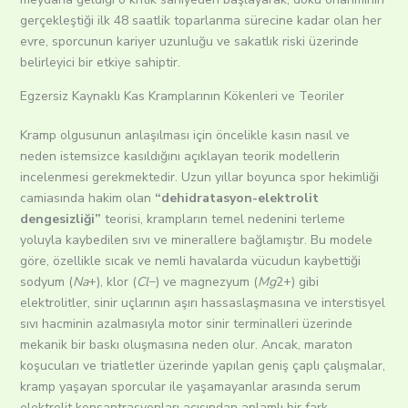
gerçekleştiği ilk 48 saatlik toparlanma sürecine kadar olan her
evre, sporcunun kariyer uzunluğu ve sakatlık riski üzerinde
belirleyici bir etkiye sahiptir.
Egzersiz Kaynaklı Kas Kramplarının Kökenleri ve Teoriler
Kramp olgusunun anlaşılması için öncelikle kasın nasıl ve
neden istemsizce kasıldığını açıklayan teorik modellerin
incelenmesi gerekmektedir. Uzun yıllar boyunca spor hekimliği
camiasında hakim olan
“dehidratasyon-elektrolit
dengesizliği”
teorisi, krampların temel nedenini terleme
yoluyla kaybedilen sıvı ve minerallere bağlamıştır. Bu modele
göre, özellikle sıcak ve nemli havalarda vücudun kaybettiği
sodyum (
Na
+), klor (
Cl
−) ve magnezyum (
Mg
2+) gibi
elektrolitler, sinir uçlarının aşırı hassaslaşmasına ve interstisyel
sıvı hacminin azalmasıyla motor sinir terminalleri üzerinde
mekanik bir baskı oluşmasına neden olur. Ancak, maraton
koşucuları ve triatletler üzerinde yapılan geniş çaplı çalışmalar,
kramp yaşayan sporcular ile yaşamayanlar arasında serum
elektrolit konsantrasyonları açısından anlamlı bir fark