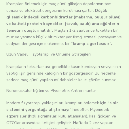
Krampları önlemek için maç günü glikojen depolarının tam
olması ve elektrolit dengesinin kurulması şarttır.
Düşük
glisemik indeksli karbonhidratlar (makarna, bulgur pilavı)
ve kaliteli protein kaynakları (tavuk, balık) ana öğünlerin
temelini oluşturmalıdır.
Maçtan 1-2 saat önce tüketilen bir
muz ve yanında küçük bir miktar yer fıstığı ezmesi, potasyum ve
sodyum dengesi için mükemmel bir
“kramp sigortasıdır”.
Uzun Vadeli Fizyoterapi ve Önleme Stratejileri
Krampların tekrarlaması, genellikle kasın kondisyon seviyesinin
yaptığı işin gerisinde kaldığının bir göstergesidir.
Bu nedenle,
sadece maç günü yapılan müdahaleler kalıcı çözüm sunmaz.
Nöromüsküler Eğitim ve Plyometrik Antrenmanlar
Modern fizyoterapi yaklaşımları, krampları önlemek için
“sinir
sistemini yorgunluğa alıştırmayı”
hedefler. Plyometrik
egzersizler (hızlı sıçramalar, kutu atlamaları), kas iğcikleri ve
GTO’lar arasındaki iletişimi geliştirir. Haftada 2 kez yapılan