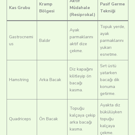
Aktif
Kramp
Pasif Germe
Kas Grubu
Müdahale
Bölgesi
Tekniği
(Resiprokal)
Topuk yerde,
Ayak
ayak
Gastrocnemi
parmaklarını
Baldır
parmaklarını
us
aktif dize
yukarı
çekme.
esnetme.
Sırt üstü
Diz kapağını
yatarken
kilitleyip ön
Hamstring
Arka Bacak
bacağı dik
bacağı
konuma
kasma.
getirme.
Ayakta diz
Topuğu
bükülüyken
kalçaya çekip
Quadriceps
Ön Bacak
topuğu
arka bacağı
kalçaya
kasma.
çekme.