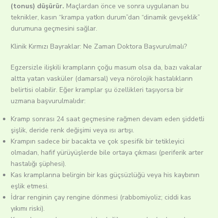
(tonus) düşürür.
Maçlardan önce ve sonra uygulanan bu
teknikler, kasın “krampa yatkın durum”dan “dinamik gevşeklik”
durumuna geçmesini sağlar.
Klinik Kırmızı Bayraklar: Ne Zaman Doktora Başvurulmalı?
Egzersizle ilişkili krampların çoğu masum olsa da, bazı vakalar
altta yatan vasküler (damarsal) veya nörolojik hastalıkların
belirtisi olabilir.
Eğer kramplar şu özellikleri taşıyorsa bir
uzmana başvurulmalıdır:
Kramp sonrası 24 saat geçmesine rağmen devam eden şiddetli
şişlik, deride renk değişimi veya ısı artışı.
Krampın sadece bir bacakta ve çok spesifik bir tetikleyici
olmadan, hafif yürüyüşlerde bile ortaya çıkması (periferik arter
hastalığı şüphesi).
Kas kramplarına belirgin bir kas güçsüzlüğü veya his kaybının
eşlik etmesi.
İdrar renginin çay rengine dönmesi (rabbomiyoliz; ciddi kas
yıkımı riski).