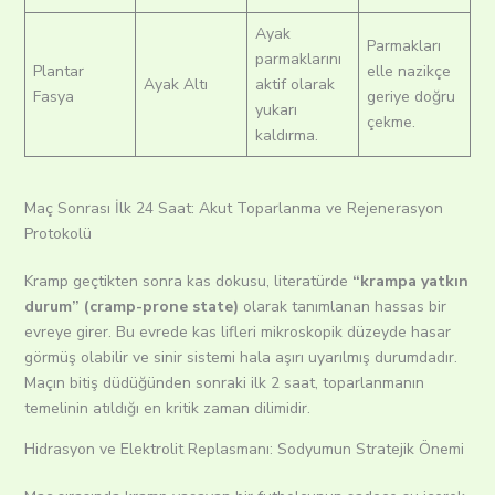
Ayak
Parmakları
parmaklarını
Plantar
elle nazikçe
Ayak Altı
aktif olarak
Fasya
geriye doğru
yukarı
çekme.
kaldırma.
Maç Sonrası İlk 24 Saat: Akut Toparlanma ve Rejenerasyon
Protokolü
Kramp geçtikten sonra kas dokusu, literatürde
“krampa yatkın
durum” (cramp-prone state)
olarak tanımlanan hassas bir
evreye girer. Bu evrede kas lifleri mikroskopik düzeyde hasar
görmüş olabilir ve sinir sistemi hala aşırı uyarılmış durumdadır.
Maçın bitiş düdüğünden sonraki ilk 2 saat, toparlanmanın
temelinin atıldığı en kritik zaman dilimidir.
Hidrasyon ve Elektrolit Replasmanı: Sodyumun Stratejik Önemi