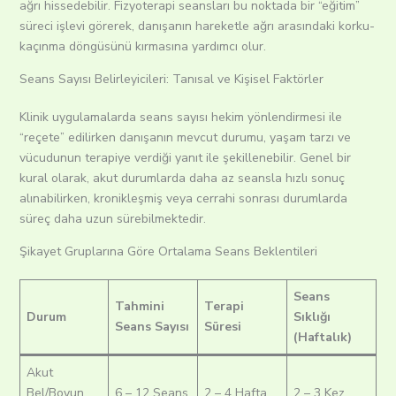
ağrı hissedebilir. Fizyoterapi seansları bu noktada bir “eğitim”
süreci işlevi görerek, danışanın hareketle ağrı arasındaki korku-
kaçınma döngüsünü kırmasına yardımcı olur.
Seans Sayısı Belirleyicileri: Tanısal ve Kişisel Faktörler
Klinik uygulamalarda seans sayısı hekim yönlendirmesi ile
“reçete” edilirken danışanın mevcut durumu, yaşam tarzı ve
vücudunun terapiye verdiği yanıt ile şekillenebilir. Genel bir
kural olarak, akut durumlarda daha az seansla hızlı sonuç
alınabilirken, kronikleşmiş veya cerrahi sonrası durumlarda
süreç daha uzun sürebilmektedir.
Şikayet Gruplarına Göre Ortalama Seans Beklentileri
Seans
Tahmini
Terapi
Durum
Sıklığı
Seans Sayısı
Süresi
(Haftalık)
Akut
Bel/Boyun
6 – 12 Seans
2 – 4 Hafta
2 – 3 Kez