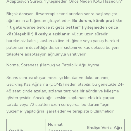
Adaptasyon Süreci: “İyileşmeden Önce Neden Kötü Hissedilir?”
Birçok danışan, fizyoterapi seanslarından sonra başlangıçta
ağrılarının arttığından şikayet eder.
Bu durum, klinik pratikte
“it gets worse before it gets better” (iyileşmeden önce
kötüleşebilir) ilkesiyle açıklanır
. Vücut, uzun süredir
hareketsiz kalmış kasları aktive ettiğinde veya yanlış hareket
paternlerini düzelttiğinde, sinir sistemi ve kas dokusu bu yeni
taleplere adaptasyon ağrılarıyla yanıt verir.
Normal Soreness (Hamlık) ve Patolojik Ağrı Ayrımı
Seans sonrası oluşan mikro-yırtılmalar ve doku onarımı,
Gecikmiş Kas Ağrısı’na (DOMS) neden olabilir; bu genellikle 24-
48 saat içinde azalan, sızlama tarzında bir ağrıdır ve iyileşme
göstergesidir.
Ancak ağrı; keskin, saplanan, elektrik çarpar
tarzda veya 72 saatten uzun sürüyorsa, bu durum “aşırı
yükleme” yapıldığına işaret eder ve terapiste bildirilmelidir.
Normal
Endişe Verici Ağrı