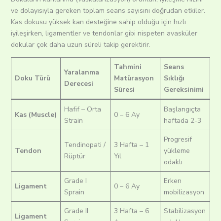
ve dolayısıyla gereken toplam seans sayısını doğrudan etkiler.
Kas dokusu yüksek kan desteğine sahip olduğu için hızlı
iyileşirken, ligamentler ve tendonlar gibi nispeten avasküler
dokular çok daha uzun süreli takip gerektirir.
Tahmini
Seans
Yaralanma
Doku Türü
Matürasyon
Sıklığı
Derecesi
Süresi
Gereksinimi
Hafif – Orta
Başlangıçta
Kas (Muscle)
0 – 6 Ay
Strain
haftada 2-3
Progresif
Tendinopati /
3 Hafta – 1
Tendon
yükleme
Rüptür
Yıl
odaklı
Grade I
Erken
Ligament
0 – 6 Ay
Sprain
mobilizasyon
Grade II
3 Hafta – 6
Stabilizasyon
Ligament