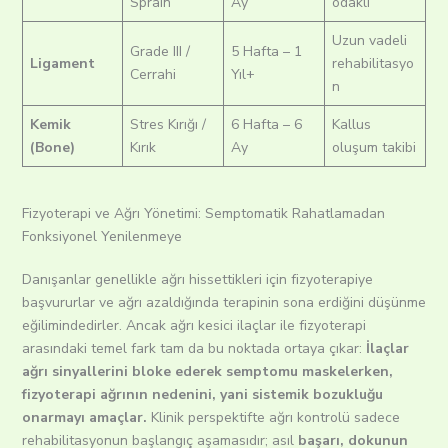
Sprain
Ay
odaklı
Uzun vadeli
Grade III /
5 Hafta – 1
Ligament
rehabilitasyo
Cerrahi
Yıl+
n
Kemik
Stres Kırığı /
6 Hafta – 6
Kallus
(Bone)
Kırık
Ay
oluşum takibi
Fizyoterapi ve Ağrı Yönetimi: Semptomatik Rahatlamadan
Fonksiyonel Yenilenmeye
Danışanlar genellikle ağrı hissettikleri için fizyoterapiye
başvururlar ve ağrı azaldığında terapinin sona erdiğini düşünme
eğilimindedirler. Ancak ağrı kesici ilaçlar ile fizyoterapi
arasındaki temel fark tam da bu noktada ortaya çıkar:
İlaçlar
ağrı sinyallerini bloke ederek semptomu maskelerken,
fizyoterapi ağrının nedenini, yani sistemik bozukluğu
onarmayı amaçlar.
Klinik perspektifte ağrı kontrolü sadece
rehabilitasyonun başlangıç aşamasıdır; asıl
başarı, dokunun