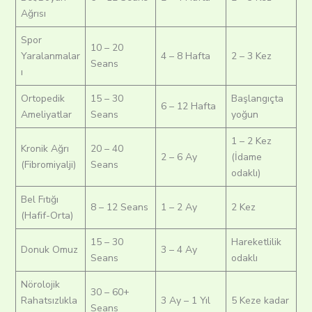
Ağrısı
Spor
10 – 20
Yaralanmalar
4 – 8 Hafta
2 – 3 Kez
Seans
ı
Ortopedik
15 – 30
Başlangıçta
6 – 12 Hafta
Ameliyatlar
Seans
yoğun
1 – 2 Kez
Kronik Ağrı
20 – 40
2 – 6 Ay
(İdame
(Fibromiyalji)
Seans
odaklı)
Bel Fıtığı
8 – 12 Seans
1 – 2 Ay
2 Kez
(Hafif-Orta)
15 – 30
Hareketlilik
Donuk Omuz
3 – 4 Ay
Seans
odaklı
Nörolojik
30 – 60+
Rahatsızlıkla
3 Ay – 1 Yıl
5 Keze kadar
Seans