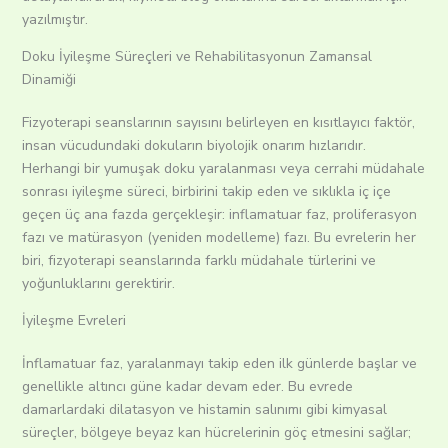
yazılmıştır.
Doku İyileşme Süreçleri ve Rehabilitasyonun Zamansal
Dinamiği
Fizyoterapi seanslarının sayısını belirleyen en kısıtlayıcı faktör,
insan vücudundaki dokuların biyolojik onarım hızlarıdır.
Herhangi bir yumuşak doku yaralanması veya cerrahi müdahale
sonrası iyileşme süreci, birbirini takip eden ve sıklıkla iç içe
geçen üç ana fazda gerçekleşir: inflamatuar faz, proliferasyon
fazı ve matürasyon (yeniden modelleme) fazı.
Bu evrelerin her
biri, fizyoterapi seanslarında farklı müdahale türlerini ve
yoğunluklarını gerektirir.
İyileşme Evreleri
İnflamatuar faz, yaralanmayı takip eden ilk günlerde başlar ve
genellikle altıncı güne kadar devam eder. Bu evrede
damarlardaki dilatasyon ve histamin salınımı gibi kimyasal
süreçler, bölgeye beyaz kan hücrelerinin göç etmesini sağlar;