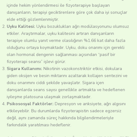
içinde hekim yönlendirmesi ile fizyoterapiye başlayan
danışanların, terapiyi geciktirenlere göre çok daha iyi sonuçlar
elde ettiği gözlemlenmiştir.
Uyku Kalitesi:
Uyku bozuklukları ağrı modülasyonunu olumsuz
etkiler. Araştırmalar, uyku kalitesini artıran danışanların
terapiye olumlu yanıt verme olasılığının %1.66 kat daha fazla
olduğunu ortaya koymaktadır. Uyku, doku onarımı için gerekli
olan hormonal dengenin sağlanması açısından “pasif bir
fizyoterapi seansı” işlevi görür.
Sigara Kullanımı:
Nikotinin vazokonstriktör etkisi, dokulara
giden oksijen ve besin miktarını azaltarak kollajen sentezini ve
doku onarımını ciddi şekilde yavaşlatır. Sigara içen
danışanlarda seans sayısı genellikle artmakta ve hedeflenen
iyileşme platosuna ulaşmak zorlaşmaktadır.
Psikososyal Faktörler:
Depresyon ve anksiyete, ağrı algısını
etkileyebilir. Bu durumlarda fizyoterapistin sadece egzersiz
değil, aynı zamanda süreç hakkında bilgilendirmeleriyle
farkındalık yaratılması hedeflenir.