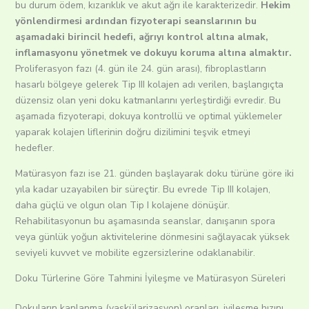
bu durum ödem, kızarıklık ve akut ağrı ile karakterizedir.
Hekim
yönlendirmesi ardından fizyoterapi seanslarının bu
aşamadaki birincil hedefi, ağrıyı kontrol altına almak,
inflamasyonu yönetmek ve dokuyu koruma altına almaktır.
Proliferasyon fazı (4. gün ile 24. gün arası), fibroplastların
hasarlı bölgeye gelerek Tip III kolajen adı verilen, başlangıçta
düzensiz olan yeni doku katmanlarını yerleştirdiği evredir. Bu
aşamada fizyoterapi, dokuya kontrollü ve optimal yüklemeler
yaparak kolajen liflerinin doğru dizilimini teşvik etmeyi
hedefler.
Matürasyon fazı ise 21. günden başlayarak doku türüne göre iki
yıla kadar uzayabilen bir süreçtir. Bu evrede Tip III kolajen,
daha güçlü ve olgun olan Tip I kolajene dönüşür.
Rehabilitasyonun bu aşamasında seanslar, danışanın spora
veya günlük yoğun aktivitelerine dönmesini sağlayacak yüksek
seviyeli kuvvet ve mobilite egzersizlerine odaklanabilir.
Doku Türlerine Göre Tahmini İyileşme ve Matürasyon Süreleri
Dokuların kanlanma (vaskülarizasyon) oranları, iyileşme hızını