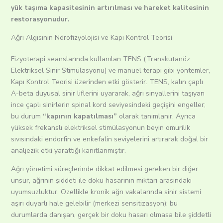
yük taşıma kapasitesinin artırılması ve hareket kalitesinin
restorasyonudur.
Ağrı Algısının Nörofizyolojisi ve Kapı Kontrol Teorisi
Fizyoterapi seanslarında kullanılan TENS (Transkutanöz
Elektriksel Sinir Stimülasyonu) ve manuel terapi gibi yöntemler,
Kapı Kontrol Teorisi üzerinden etki gösterir. TENS, kalın çaplı
A-beta duyusal sinir liflerini uyararak, ağrı sinyallerini taşıyan
ince çaplı sinirlerin spinal kord seviyesindeki geçişini engeller;
bu durum
“kapının kapatılması”
olarak tanımlanır. Ayrıca
yüksek frekanslı elektriksel stimülasyonun beyin omurilik
sıvısındaki endorfin ve enkefalin seviyelerini artırarak doğal bir
analjezik etki yarattığı kanıtlanmıştır.
Ağrı yönetimi süreçlerinde dikkat edilmesi gereken bir diğer
unsur, ağrının şiddeti ile doku hasarının miktarı arasındaki
uyumsuzluktur. Özellikle kronik ağrı vakalarında sinir sistemi
aşırı duyarlı hale gelebilir (merkezi sensitizasyon); bu
durumlarda danışan, gerçek bir doku hasarı olmasa bile şiddetli