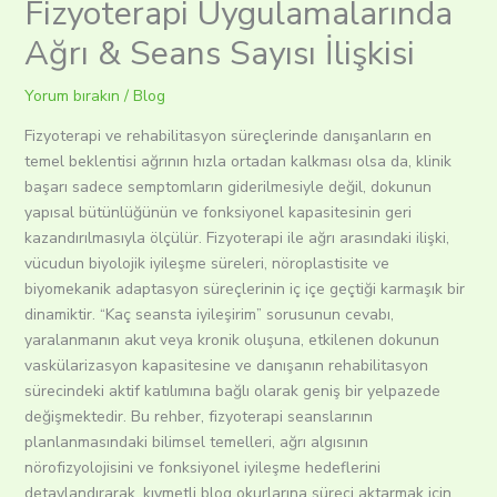
Fizyoterapi Uygulamalarında
Ağrı & Seans Sayısı İlişkisi
Yorum bırakın
/
Blog
Fizyoterapi ve rehabilitasyon süreçlerinde danışanların en
temel beklentisi ağrının hızla ortadan kalkması olsa da, klinik
başarı sadece semptomların giderilmesiyle değil, dokunun
yapısal bütünlüğünün ve fonksiyonel kapasitesinin geri
kazandırılmasıyla ölçülür. Fizyoterapi ile ağrı arasındaki ilişki,
vücudun biyolojik iyileşme süreleri, nöroplastisite ve
biyomekanik adaptasyon süreçlerinin iç içe geçtiği karmaşık bir
dinamiktir. “Kaç seansta iyileşirim” sorusunun cevabı,
yaralanmanın akut veya kronik oluşuna, etkilenen dokunun
vaskülarizasyon kapasitesine ve danışanın rehabilitasyon
sürecindeki aktif katılımına bağlı olarak geniş bir yelpazede
değişmektedir. Bu rehber, fizyoterapi seanslarının
planlanmasındaki bilimsel temelleri, ağrı algısının
nörofizyolojisini ve fonksiyonel iyileşme hedeflerini
detaylandırarak, kıymetli blog okurlarına süreci aktarmak için