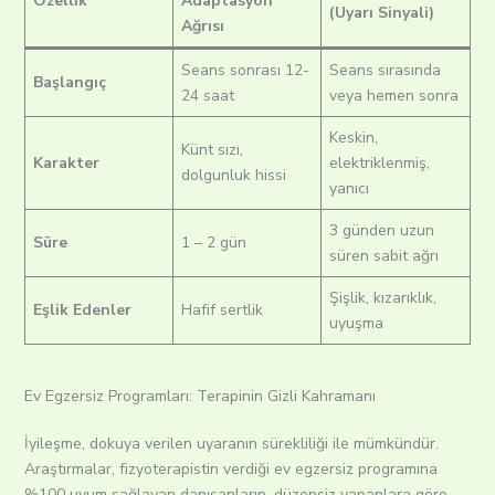
Özellik
Adaptasyon
(Uyarı Sinyali)
Ağrısı
Seans sonrası 12-
Seans sırasında
Başlangıç
24 saat
veya hemen sonra
Keskin,
Künt sızı,
Karakter
elektriklenmiş,
dolgunluk hissi
yanıcı
3 günden uzun
Süre
1 – 2 gün
süren sabit ağrı
Şişlik, kızarıklık,
Eşlik Edenler
Hafif sertlik
uyuşma
Ev Egzersiz Programları: Terapinin Gizli Kahramanı
İyileşme, dokuya verilen uyaranın sürekliliği ile mümkündür.
Araştırmalar, fizyoterapistin verdiği ev egzersiz programına
%100 uyum sağlayan danışanların, düzensiz yapanlara göre