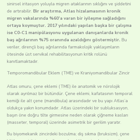
sinirsel iritasyon yoluyla migren ataklarının sıklığını ve şiddetini
de artırabilir.
Bir araştırma, Atlas hizalamasının kronik
migren vakalarında %60’a varan bir iyileşme sağladığını
ortaya koymuştur. 2017 yılındaki yapılan başka bir çalışma
ise C0-C1 manipülasyonu uygulanan danışanlarda kronik
baş ağrılarının %75 oranında azaldığını göstermiştir.
Bu
veriler, dirençli baş ağrılarında farmakolojik yaklaşımların
ötesinde üst servikal rehabilitasyonun kritik rolünü
kanıtlamaktadır.
Temporomandibular Eklem (TME) ve Kraniyomandibular Zincir
Atlas omuru, çene eklemi (TME) ile anatomik ve nörolojik
olarak ayrılmaz bir bütündür.
Çene eklemi, kafatasının temporal
kemiği ile alt çene (mandibula) arasındadır ve bu yapı Atlas’a
oldukça yakın konumdadır.
Atlas üzerindeki bir subluksasyon,
başın öne doğru tilte girmesine neden olarak çiğneme kasları
(masseter, temporal) üzerinde asimetrik bir gerilim yaratır.
Bu biyomekanik zincirdeki bozulma; diş sıkma (bruksizm), çene