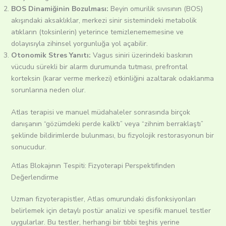
BOS Dinamiğinin Bozulması:
Beyin omurilik sıvısının (BOS)
akışındaki aksaklıklar, merkezi sinir sistemindeki metabolik
atıkların (toksinlerin) yeterince temizlenememesine ve
dolayısıyla zihinsel yorgunluğa yol açabilir.
Otonomik Stres Yanıtı:
Vagus siniri üzerindeki baskının
vücudu sürekli bir alarm durumunda tutması, prefrontal
korteksin (karar verme merkezi) etkinliğini azaltarak odaklanma
sorunlarına neden olur.
Atlas terapisi ve manuel müdahaleler sonrasında birçok
danışanın “gözümdeki perde kalktı” veya “zihnim berraklaştı”
şeklinde bildirimlerde bulunması, bu fizyolojik restorasyonun bir
sonucudur.
Atlas Blokajının Tespiti: Fizyoterapi Perspektifinden
Değerlendirme
Uzman fizyoterapistler, Atlas omurundaki disfonksiyonları
belirlemek için detaylı postür analizi ve spesifik manuel testler
uygularlar.
Bu testler, herhangi bir tıbbi teşhis yerine