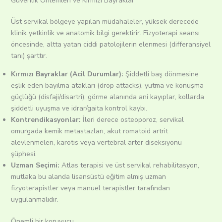
Güvenlik Önlemleri ve Kırmızı Bayraklar
Üst servikal bölgeye yapılan müdahaleler, yüksek derecede
klinik yetkinlik ve anatomik bilgi gerektirir.
Fizyoterapi seansı
öncesinde, altta yatan ciddi patolojilerin elenmesi (differansiyel
tanı) şarttır.
Kırmızı Bayraklar (Acil Durumlar):
Şiddetli baş dönmesine
eşlik eden bayılma atakları (drop attacks), yutma ve konuşma
güçlüğü (disfaji/disartri), görme alanında ani kayıplar, kollarda
şiddetli uyuşma ve idrar/gaita kontrol kaybı.
Kontrendikasyonlar:
İleri derece osteoporoz, servikal
omurgada kemik metastazları, akut romatoid artrit
alevlenmeleri, karotis veya vertebral arter diseksiyonu
şüphesi.
Uzman Seçimi:
Atlas terapisi ve üst servikal rehabilitasyon,
mutlaka bu alanda lisansüstü eğitim almış uzman
fizyoterapistler veya manuel terapistler tarafından
uygulanmalıdır.
Önemli bir koruyucu..