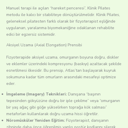
Manuel terapi ile açılan “hareket penceresi”, Klinik Pilates
metodu ile kalıcı bir stabiliteye dönüştürülmelidir.
Klinik Pilates,
geleneksel pilatesten farklı olarak bir fizyoterapist eşliğinde
uygulanan, yaralanma biyomekaniğine odaklanan rehabilite
edici bir egzersiz sistemidir.
Aksiyel Uzama (Axial Elongation) Prensibi
Fizyoterapide aksiyel uzama, omurganın boyuna doğru, diskler
ve eklemler üzerindeki kompresyonu (baskıyı) azaltacak şekilde
esnetilmesi ilkesidir.
Bu prensip, Atlas’tan başlayarak kuyruk
sokumuna kadar tüm omurların arasındaki mesafeyi optimize
eder.
İmgeleme (Imagery) Teknikleri:
Danışana “başının
tepesinden gökyüzüne doğru bir iple çekilme” veya “omurganın
bir yaş ağaç gibi göğe yükselirken toprağa kök salması”
metaforları kullanılarak doğru uzama hissi öğretilir.
Nöromüsküler Yeniden Eğitim:
Fizyoterapist, danışanın
zihninde daha önce öğrenilmiş yanlış postür kodlarını silerek,