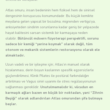
Atlas omuru, insan bedeninin hem fiziksel hem de sinirsel
dengesinin koruyucusu konumundadır. Bu küçük kemikte
meydana gelen yapısal bir bozulma; migrenden vertigo’ya,
anksiyeteden sindirim sorunlarına kadar geniş bir yelpazede
hayat kalitesini sarsan sistemik bir karmaşaya neden
olabilir.
Bütüncül mdoern fizyoterapi perspektifi, sorunu
sadece bir kemiği “yerine koymak” olarak değil, tüm
otonom ve mekanik sistemlerin restorasyonu olarak ele
almaktadır.
Uzun vadeli ve bir iyileşme için; Atlas’ın manuel olarak
hizalanması, derin boyun kaslarının spesifik egzersizlerle
güçlendirilmesi, Klinik Pilates ile postüral farkındalığın
artırılması ve Vagus siniri uyarımı ile stres regülasyonunun
sağlanması gereklidir.
Unutulmamalıdır ki, vücudun en
karmaşık ağları bazen en küçük bir noktadan, yani “Zihnin
Beşiği” olarak adlandırılan Atlas omurundan şifa bulmaya
başlar.