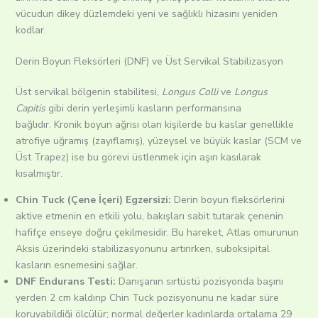
vücudun dikey düzlemdeki yeni ve sağlıklı hizasını yeniden
kodlar.
Derin Boyun Fleksörleri (DNF) ve Üst Servikal Stabilizasyon
Üst servikal bölgenin stabilitesi,
Longus Colli
ve
Longus
Capitis
gibi derin yerleşimli kasların performansına
bağlıdır.
Kronik boyun ağrısı olan kişilerde bu kaslar genellikle
atrofiye uğramış (zayıflamış), yüzeysel ve büyük kaslar (SCM ve
Üst Trapez) ise bu görevi üstlenmek için aşırı kasılarak
kısalmıştır.
Chin Tuck (Çene İçeri) Egzersizi:
Derin boyun fleksörlerini
aktive etmenin en etkili yolu, bakışları sabit tutarak çenenin
hafifçe enseye doğru çekilmesidir. Bu hareket, Atlas omurunun
Aksis üzerindeki stabilizasyonunu artırırken, suboksipital
kasların esnemesini sağlar.
DNF Endurans Testi:
Danışanın sırtüstü pozisyonda başını
yerden 2 cm kaldırıp Chin Tuck pozisyonunu ne kadar süre
koruyabildiği ölçülür; normal değerler kadınlarda ortalama 29