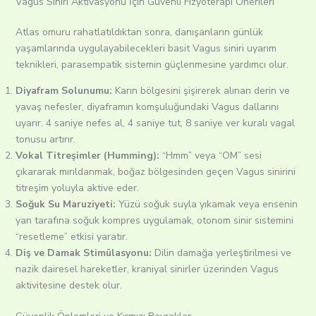
Vagus Siniri Aktivasyonu İçin Güvenli Fizyoterapi Önerileri
Atlas omuru rahatlatıldıktan sonra, danışanların günlük
yaşamlarında uygulayabilecekleri basit Vagus siniri uyarım
teknikleri, parasempatik sistemin güçlenmesine yardımcı olur.
Diyafram Solunumu:
Karın bölgesini şişirerek alınan derin ve
yavaş nefesler, diyaframın komşuluğundaki Vagus dallarını
uyarır. 4 saniye nefes al, 4 saniye tut, 8 saniye ver kuralı vagal
tonusu artırır.
Vokal Titreşimler (Humming):
“Hmm” veya “OM” sesi
çıkararak mırıldanmak, boğaz bölgesinden geçen Vagus sinirini
titreşim yoluyla aktive eder.
Soğuk Su Maruziyeti:
Yüzü soğuk suyla yıkamak veya ensenin
yan tarafına soğuk kompres uygulamak, otonom sinir sistemini
“resetleme” etkisi yaratır.
Diş ve Damak Stimülasyonu:
Dilin damağa yerleştirilmesi ve
nazik dairesel hareketler, kraniyal sinirler üzerinden Vagus
aktivitesine destek olur.