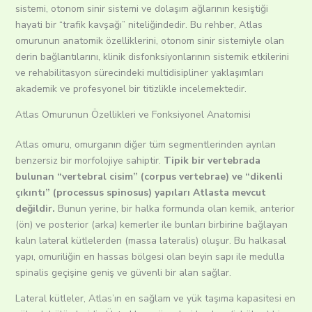
sistemi, otonom sinir sistemi ve dolaşım ağlarının kesiştiği
hayati bir “trafik kavşağı” niteliğindedir. Bu rehber, Atlas
omurunun anatomik özelliklerini, otonom sinir sistemiyle olan
derin bağlantılarını, klinik disfonksiyonlarının sistemik etkilerini
ve rehabilitasyon sürecindeki multidisipliner yaklaşımları
akademik ve profesyonel bir titizlikle incelemektedir.
Atlas Omurunun Özellikleri ve Fonksiyonel Anatomisi
Atlas omuru, omurganın diğer tüm segmentlerinden ayrılan
benzersiz bir morfolojiye sahiptir.
Tipik bir vertebrada
bulunan “vertebral cisim” (corpus vertebrae) ve “dikenli
çıkıntı” (processus spinosus) yapıları Atlasta mevcut
değildir.
Bunun yerine, bir halka formunda olan kemik, anterior
(ön) ve posterior (arka) kemerler ile bunları birbirine bağlayan
kalın lateral kütlelerden (massa lateralis) oluşur. Bu halkasal
yapı, omuriliğin en hassas bölgesi olan beyin sapı ile medulla
spinalis geçişine geniş ve güvenli bir alan sağlar.
Lateral kütleler, Atlas’ın en sağlam ve yük taşıma kapasitesi en