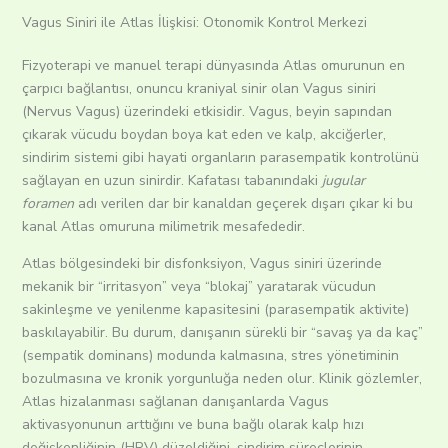
Vagus Siniri ile Atlas İlişkisi: Otonomik Kontrol Merkezi
Fizyoterapi ve manuel terapi dünyasında Atlas omurunun en
çarpıcı bağlantısı, onuncu kraniyal sinir olan Vagus siniri
(Nervus Vagus) üzerindeki etkisidir.
Vagus, beyin sapından
çıkarak vücudu boydan boya kat eden ve kalp, akciğerler,
sindirim sistemi gibi hayati organların parasempatik kontrolünü
sağlayan en uzun sinirdir.
Kafatası tabanındaki
jugular
foramen
adı verilen dar bir kanaldan geçerek dışarı çıkar ki bu
kanal Atlas omuruna milimetrik mesafededir.
Atlas bölgesindeki bir disfonksiyon, Vagus siniri üzerinde
mekanik bir “irritasyon” veya “blokaj” yaratarak vücudun
sakinleşme ve yenilenme kapasitesini (parasempatik aktivite)
baskılayabilir. Bu durum, danışanın sürekli bir “savaş ya da kaç”
(sempatik dominans) modunda kalmasına, stres yönetiminin
bozulmasına ve kronik yorgunluğa neden olur. Klinik gözlemler,
Atlas hizalanması sağlanan danışanlarda Vagus
aktivasyonunun arttığını ve buna bağlı olarak kalp hızı
değişkenliğinin (HRV) düzeldiğini, sindirim süreçlerinin