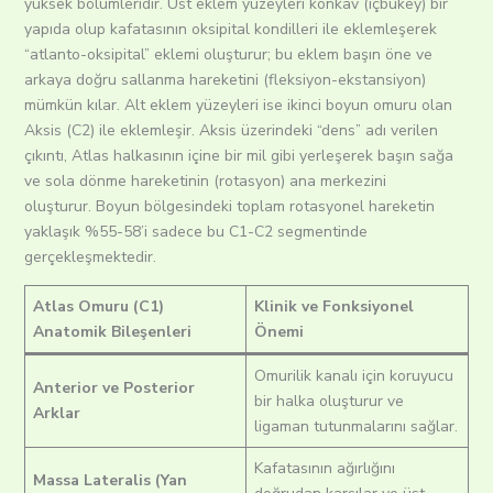
yüksek bölümleridir. Üst eklem yüzeyleri konkav (içbükey) bir
yapıda olup kafatasının oksipital kondilleri ile eklemleşerek
“atlanto-oksipital” eklemi oluşturur; bu eklem başın öne ve
arkaya doğru sallanma hareketini (fleksiyon-ekstansiyon)
mümkün kılar. Alt eklem yüzeyleri ise ikinci boyun omuru olan
Aksis (C2) ile eklemleşir. Aksis üzerindeki “dens” adı verilen
çıkıntı, Atlas halkasının içine bir mil gibi yerleşerek başın sağa
ve sola dönme hareketinin (rotasyon) ana merkezini
oluşturur. Boyun bölgesindeki toplam rotasyonel hareketin
yaklaşık %55-58’i sadece bu C1-C2 segmentinde
gerçekleşmektedir.
Atlas Omuru (C1)
Klinik ve Fonksiyonel
Anatomik Bileşenleri
Önemi
Omurilik kanalı için koruyucu
Anterior ve Posterior
bir halka oluşturur ve
Arklar
ligaman tutunmalarını sağlar.
Kafatasının ağırlığını
Massa Lateralis (Yan