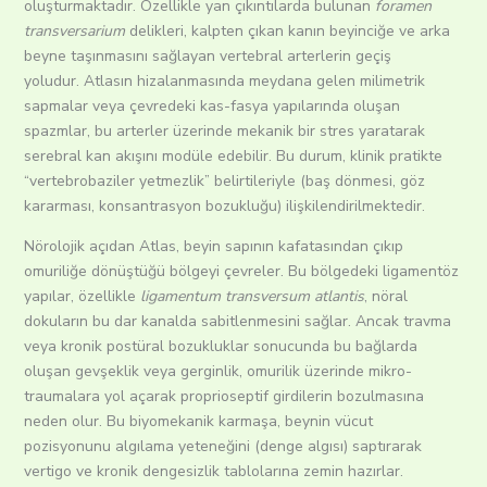
oluşturmaktadır.
Özellikle yan çıkıntılarda bulunan
foramen
transversarium
delikleri, kalpten çıkan kanın beyinciğe ve arka
beyne taşınmasını sağlayan vertebral arterlerin geçiş
yoludur.
Atlasın hizalanmasında meydana gelen milimetrik
sapmalar veya çevredeki kas-fasya yapılarında oluşan
spazmlar, bu arterler üzerinde mekanik bir stres yaratarak
serebral kan akışını modüle edebilir.
Bu durum, klinik pratikte
“vertebrobaziler yetmezlik” belirtileriyle (baş dönmesi, göz
kararması, konsantrasyon bozukluğu) ilişkilendirilmektedir.
Nörolojik açıdan Atlas, beyin sapının kafatasından çıkıp
omuriliğe dönüştüğü bölgeyi çevreler. Bu bölgedeki ligamentöz
yapılar, özellikle
ligamentum transversum atlantis
, nöral
dokuların bu dar kanalda sabitlenmesini sağlar. Ancak travma
veya kronik postüral bozukluklar sonucunda bu bağlarda
oluşan gevşeklik veya gerginlik, omurilik üzerinde mikro-
traumalara yol açarak proprioseptif girdilerin bozulmasına
neden olur. Bu biyomekanik karmaşa, beynin vücut
pozisyonunu algılama yeteneğini (denge algısı) saptırarak
vertigo ve kronik dengesizlik tablolarına zemin hazırlar.