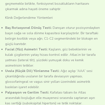
geçmemekle birlikte, fonksiyonel bozuklukların haritasını
çıkarmak adına hayati öneme sahiptir.
Klinik Değerlendirme Yöntemleri
Baş Rotasyonel Dönüş Testi:
Danışan oturur pozisyondayken
başın sağa ve sola dönme kapasitesi karşılaştırılır. Bir taraftaki
belirgin kısıtlılık veya ağrı, C1-C2 segmentindeki bir blokajın en
güçlü kanıtıdır.
Facial (Yüz) Asimetri Testi:
Kaşların, göz bebeklerinin ve
kulak çizgilerinin yatay hizası kontrol edilir. Atlas’ın bir tarafa
yatması (lateral tilt), yüzdeki yumuşak doku ve kemik
asimetrisini tetikler.
Uvula (Küçük Dil) Yönlenme Testi:
Ağız açılıp “AAA” sesi
çıkarıldığında uvulanın bir tarafa deviasyon yapması,
glossofaringeal ve vagus sinir yolları üzerindeki asimetrik
baskıları işaret edebilir.
Palpasyon ve Gerilim Testi:
Kafatası tabanı ile Atlas
arasındaki boşluğun elle muayenesi sırasında saptanan aşırı
kas sertliği (suboksipital hipertoni) ve tetik noktalar.