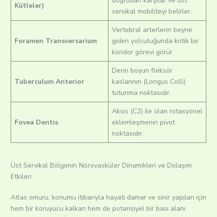
doğrudan karşılar ve üst
Kütleler)
servikal mobiliteyi belirler.
Vertebral arterlerin beyne
Foramen Transversarium
giden yolculuğunda kritik bir
koridor görevi görür.
Derin boyun fleksör
Tuberculum Anterior
kaslarının (Longus Colli)
tutunma noktasıdır.
Aksis (C2) ile olan rotasyonel
Fovea Dentis
eklemleşmenin pivot
noktasıdır.
Üst Servikal Bölgenin Nörovasküler Dinamikleri ve Dolaşım
Etkileri
Atlas omuru, konumu itibarıyla hayati damar ve sinir yapıları için
hem bir koruyucu kalkan hem de potansiyel bir bası alanı