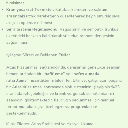
bırakılması.
Kraniyosakral Teknikler:
Kafatası kemikleri ve sakrum
arasındaki ritmik hareketlerin düzenlenerek beyin omurilik sıvısı
akışının optimize edilmesi.
Sinir Sistemi Regülasyonu:
Vagus siniri ve sempatik trunkus
üzerindeki baskının kaldırılarak vücudun otonom dengesinin
sağlanması.
İyileşme Süreci ve Beklenen Etkiler
Atlas hizalanması sağlandığında, danışanlar genellikle seansın
hemen ardından bir
“hafifleme”
ve
“nefes almada
rahatlama”
hissettiklerini bildirirler. Bilimsel çalışmalar, başarılı
bir Atlas düzeltmesi sonrasında sinir sisteminin işleyişinin %25
oranında iyileşebildiğini ve kronik yorgunluk semptomlarının
azaldığını göstermektedir. Kalıcılığın sağlanması için manuel
terapi, mutlaka kişiye özel egzersiz programları ile
desteklenmelidir.
Klinik Pilates: Atlas Stabilitesi ve Aksiyel Uzama