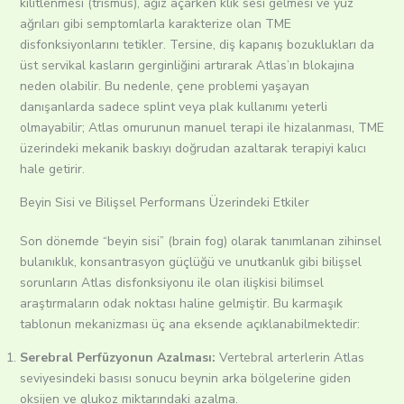
kilitlenmesi (trismus), ağız açarken klik sesi gelmesi ve yüz
ağrıları gibi semptomlarla karakterize olan TME
disfonksiyonlarını tetikler. Tersine, diş kapanış bozuklukları da
üst servikal kasların gerginliğini artırarak Atlas’ın blokajına
neden olabilir. Bu nedenle, çene problemi yaşayan
danışanlarda sadece splint veya plak kullanımı yeterli
olmayabilir; Atlas omurunun manuel terapi ile hizalanması, TME
üzerindeki mekanik baskıyı doğrudan azaltarak terapiyi kalıcı
hale getirir.
Beyin Sisi ve Bilişsel Performans Üzerindeki Etkiler
Son dönemde “beyin sisi” (brain fog) olarak tanımlanan zihinsel
bulanıklık, konsantrasyon güçlüğü ve unutkanlık gibi bilişsel
sorunların Atlas disfonksiyonu ile olan ilişkisi bilimsel
araştırmaların odak noktası haline gelmiştir.
Bu karmaşık
tablonun mekanizması üç ana eksende açıklanabilmektedir:
Serebral Perfüzyonun Azalması:
Vertebral arterlerin Atlas
seviyesindeki basısı sonucu beynin arka bölgelerine giden
oksijen ve glukoz miktarındaki azalma.