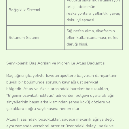
Vücutta sistemik inflamasyon
artışı, otoimmün
Bağışıklık Sistemi
reaksiyonlara yatkınlık, yavaş
doku iyileşmesi.
Sığ nefes alma, diyaframın
Solunum Sistemi
etkin kullanılamaması, nefes
darlığı hissi.
Servikojenik Baş Ağrıları ve Migren ile Atlas Bağlantısı
Baş ağrısı şikayetiyle fizyoterapistlere başvuran danışanların
büyük bir bölümünde sorunun kaynağı üst servikal
bölgedir.
Atlas ve Aksis arasındaki hareket bozuklukları,
“trigeminosevikal nükleus” adı verilen bölgeyi uyararak ağrı
sinyallerinin başın arka kısmından (ense kökü) gözlere ve
şakaklara doğru yayılmasına neden olur.
Atlas hizasındaki bozukluklar, sadece mekanik ağrıya değil,
aynı zamanda vertebral arterler üzerindeki dolaylı baskı ve