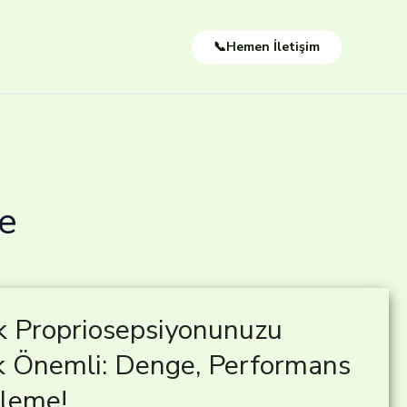
📞Hemen İletişim
e
k Propriosepsiyonunuzu
k Önemli: Denge, Performans
leme!