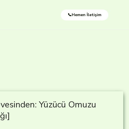
📞Hemen İletişim
çevesinden: Yüzücü Omuzu
ğı]