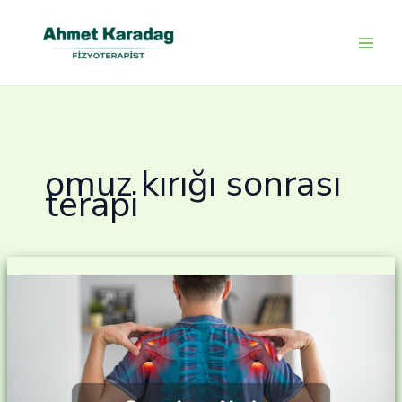
İçeriğe
atla
omuz kırığı sonrası
terapi