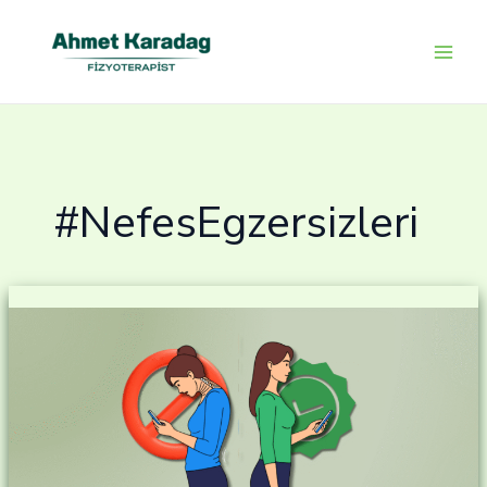
İçeriğe
atla
#NefesEgzersizleri