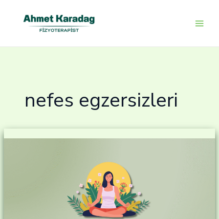
İçeriğe
atla
nefes egzersizleri