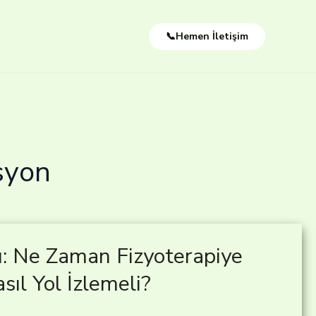
📞Hemen İletişim
asyon
rı: Ne Zaman Fizyoterapiye
ıl Yol İzlemeli?