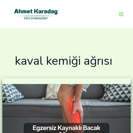
İçeriğe
atla
kaval kemiği ağrısı