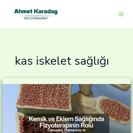
İçeriğe
atla
kas iskelet sağlığı