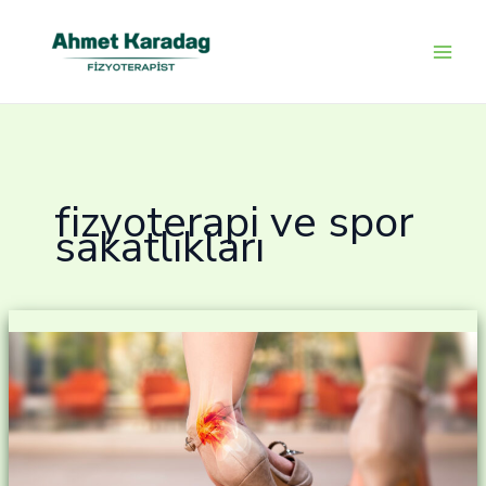
İçeriğe
atla
fizyoterapi ve spor
sakatlıkları