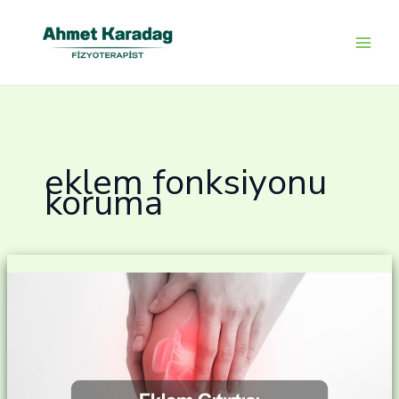
İçeriğe
atla
eklem fonksiyonu
koruma