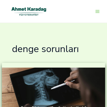
İçeriğe
atla
denge sorunları