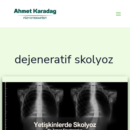
İçeriğe
atla
dejeneratif skolyoz