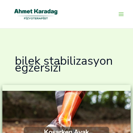
İçeriğe
atla
bilek stabilizasyon
egzersizi