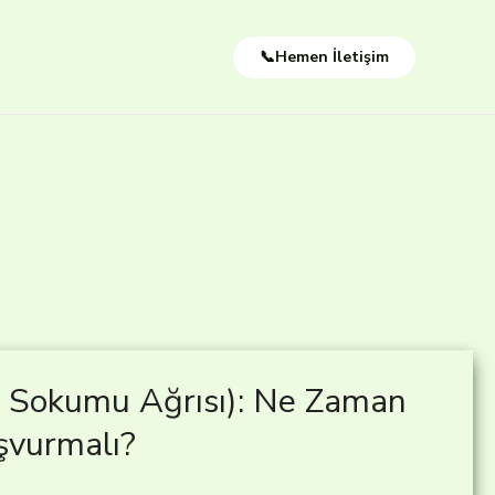
📞Hemen İletişim
k Sokumu Ağrısı): Ne Zaman
şvurmalı?